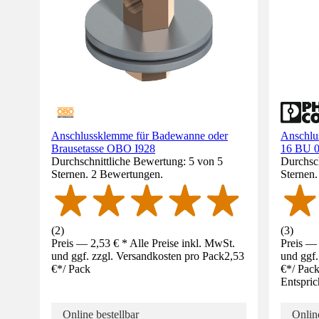
Anschlussklemme für Badewanne oder
Anschlu
Brausetasse OBO I928
16 BU 0
Durchschnittliche Bewertung: 5 von 5
Durchsch
Sternen. 2 Bewertungen.
Sternen
(
2
)
(
3
)
Preis — 2,53 € * Alle Preise inkl. MwSt.
Preis — 
und ggf. zzgl. Versandkosten pro Pack
2,53
und ggf.
€
*
/
Pack
€
*
/
Pac
Entspric
Online bestellbar
Online