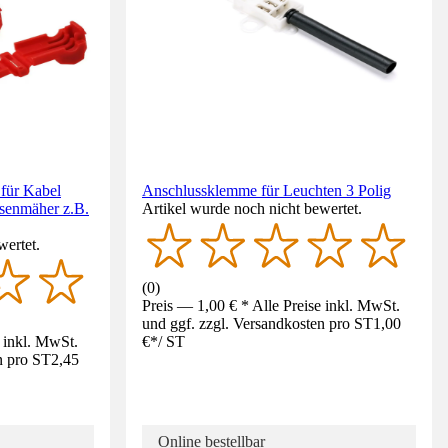
für Kabel
Anschlussklemme für Leuchten 3 Polig
senmäher z.B.
Artikel wurde noch nicht bewertet.
wertet.
(
0
)
Preis — 1,00 € * Alle Preise inkl. MwSt.
und ggf. zzgl. Versandkosten pro ST
1,00
e inkl. MwSt.
€
*
/
ST
n pro ST
2,45
Online bestellbar