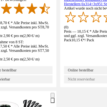
Herstellern 6x314+3x951 S
Artikel wurde noch nicht be
8,70 € * Alle Preise inkl. MwSt.
 zzgl. Versandkosten pro ST
8,70
(
0
)
Preis — 10,15 € * Alle Prei
ht 2,90 € pro m
(
2,90 €
/
m
)
und ggf. zzgl. Versandkoste
Pack
10,15 €
*
/
Pack
ahme von 8 ST:
7,50 € * Alle Preise inkl. MwSt.
 zzgl. Versandkosten pro ST
7,50
ht 2,50 € pro m
(
2,50 €
/
m
)
 bestellbar
Online bestellbar
vierbar
Nicht reservierbar