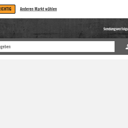
RICHTIG
Anderen Markt wählen
Sendungsverfolg