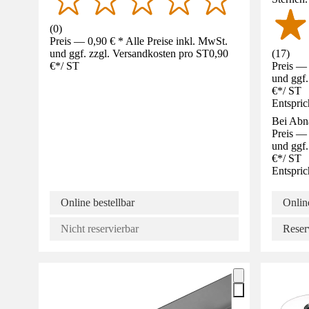
(
0
)
Preis — 0,90 € * Alle Preise inkl. MwSt.
und ggf. zzgl. Versandkosten pro ST
0,90
(
17
)
€
*
/
ST
Preis — 
und ggf.
€
*
/
ST
Entspric
Bei Abn
Preis — 
und ggf.
€
*
/
ST
Entspric
Online bestellbar
Online
Nicht reservierbar
Reser