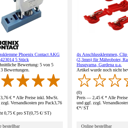
ssklemme Phoenix Contact AKG
4x Anschlussklemmen, Clip 
423014 5 Stück
(2,3mm) für Mähroboter, Ra
nittliche Bewertung: 5 von 5
Husqvarna, Gardena u.a.
. 3 Bewertungen.
Artikel wurde noch nicht be
(
0
)
3,76 € * Alle Preise inkl. MwSt.
Preis — 2,45 € * Alle Preis
 zzgl. Versandkosten pro Pack
3,76
und ggf. zzgl. Versandkoste
k
€
*
/
ST
ht 0,75 € pro ST
(
0,75 €
/
ST
)
 bestellbar
Online bestellbar