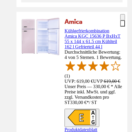
Kühlgefrierkombination
Amica KGC 15636 P BxHxT
55 x 144 x 61.5 cm Kühlteil
162 l Gefrierteil 44 l
Durchschnittliche Bewertung:
4 von 5 Sternen. 1 Bewertung.
(
1
)
UVP: 619,00 €
UVP
619,00 €
Unser Preis — 330,00 € * Alle
Preise inkl. MwSt. und ggf.
zzgl. Versandkosten pro
ST
330,00 €
*
/
ST
Produktdatenblatt