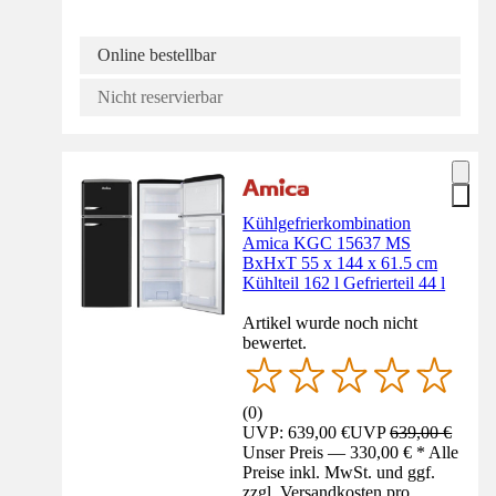
Online bestellbar
Nicht reservierbar
Kühlgefrierkombination
Amica KGC 15637 MS
BxHxT 55 x 144 x 61.5 cm
Kühlteil 162 l Gefrierteil 44 l
Artikel wurde noch nicht
bewertet.
(
0
)
UVP: 639,00 €
UVP
639,00 €
Unser Preis — 330,00 € * Alle
Preise inkl. MwSt. und ggf.
zzgl. Versandkosten pro