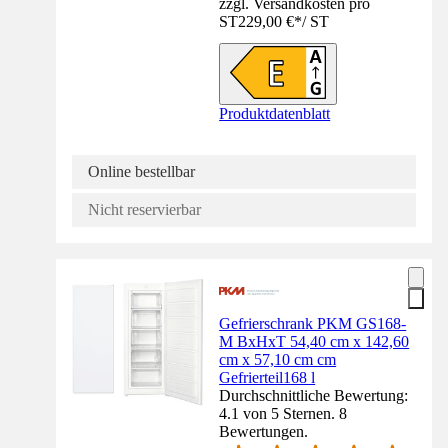
zzgl. Versandkosten pro
ST
229,00 €
*
/
ST
Produktdatenblatt
Online bestellbar
Nicht reservierbar
Gefrierschrank PKM GS168-
M BxHxT 54,40 cm x 142,60
cm x 57,10 cm cm
Gefrierteil168 l
Durchschnittliche Bewertung:
4.1 von 5 Sternen. 8
Bewertungen.