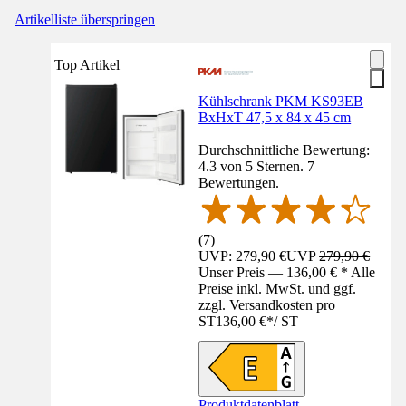
Artikelliste überspringen
Top Artikel
Kühlschrank PKM KS93EB
BxHxT 47,5 x 84 x 45 cm
Durchschnittliche Bewertung:
4.3 von 5 Sternen. 7
Bewertungen.
(
7
)
UVP: 279,90 €
UVP
279,90 €
Unser Preis — 136,00 € * Alle
Preise inkl. MwSt. und ggf.
zzgl. Versandkosten pro
ST
136,00 €
*
/
ST
Produktdatenblatt