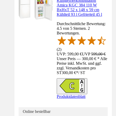
Kühlgefrierkombination
Amica KGC 384 110 W
BxHxT 52 x 148 x 59 cm
Kühlteil 93 l Gefrierteil 45 l
Durchschnittliche Bewertung:
4.5 von 5 Sternen. 2
Bewertungen.
(
2
)
UVP: 599,00 €
UVP
599,00 €
Unser Preis — 300,00 € * Alle
Preise inkl. MwSt. und ggf.
zzgl. Versandkosten pro
ST
300,00 €
*
/
ST
Produktdatenblatt
Online bestellbar