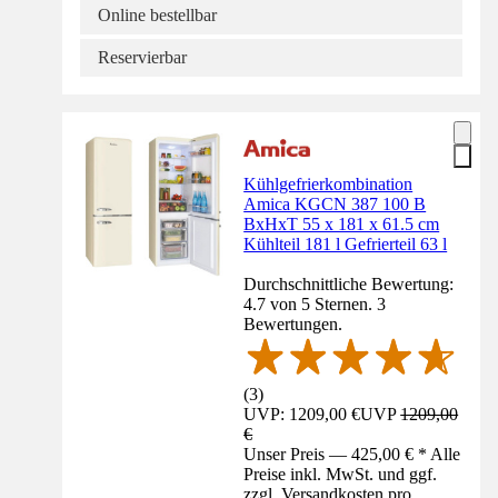
Online bestellbar
Reservierbar
Kühlgefrierkombination
Amica KGCN 387 100 B
BxHxT 55 x 181 x 61.5 cm
Kühlteil 181 l Gefrierteil 63 l
Durchschnittliche Bewertung:
4.7 von 5 Sternen. 3
Bewertungen.
(
3
)
UVP: 1209,00 €
UVP
1209,00
€
Unser Preis — 425,00 € * Alle
Preise inkl. MwSt. und ggf.
zzgl. Versandkosten pro