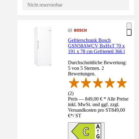
Nicht reservierbar
Gefrierschrank Bosch
GSN58AWCV BxHxT 70 x
191 x 78 cm Gefrierteil 366 l
Durchschnittliche Bewertung:
5 von 5 Sternen. 2
Bewertungen.
(
2
)
Preis — 849,00 € * Alle Preise
inkl. MwSt. und ggf. zzgl.
Versandkosten pro ST
849,00
€
*
/
ST