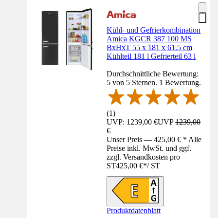
Kühl- und Gefrierkombination
Amica KGCR 387 100 MS
BxHxT 55 x 181 x 61.5 cm
Kühlteil 181 l Gefrierteil 63 l
Durchschnittliche Bewertung:
5 von 5 Sternen. 1 Bewertung.
(
1
)
UVP: 1239,00 €
UVP
1239,00
€
Unser Preis — 425,00 € * Alle
Preise inkl. MwSt. und ggf.
zzgl. Versandkosten pro
ST
425,00 €
*
/
ST
Produktdatenblatt