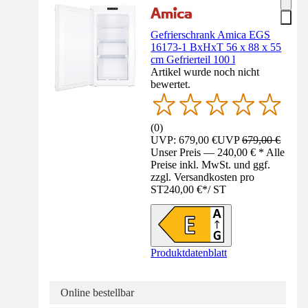
Gefrierschrank Amica EGS
16173-1 BxHxT 56 x 88 x 55
cm Gefrierteil 100 l
Artikel wurde noch nicht
bewertet.
(
0
)
UVP: 679,00 €
UVP
679,00 €
Unser Preis — 240,00 € * Alle
Preise inkl. MwSt. und ggf.
zzgl. Versandkosten pro
ST
240,00 €
*
/
ST
Produktdatenblatt
Online bestellbar