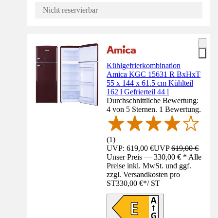
Nicht reservierbar
Kühlgefrierkombination
Amica KGC 15631 R BxHxT
55 x 144 x 61.5 cm Kühlteil
162 l Gefrierteil 44 l
Durchschnittliche Bewertung:
4 von 5 Sternen. 1 Bewertung.
(
1
)
UVP: 619,00 €
UVP
619,00 €
Unser Preis — 330,00 € * Alle
Preise inkl. MwSt. und ggf.
zzgl. Versandkosten pro
ST
330,00 €
*
/
ST