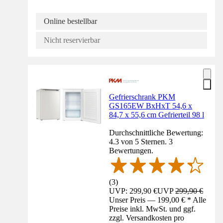
Online bestellbar
Nicht reservierbar
Gefrierschrank PKM
GS165EW BxHxT 54,6 x
84,7 x 55,6 cm Gefrierteil 98 l
Durchschnittliche Bewertung:
4.3 von 5 Sternen. 3
Bewertungen.
(
3
)
UVP: 299,90 €
UVP
299,90 €
Unser Preis — 199,00 € * Alle
Preise inkl. MwSt. und ggf.
zzgl. Versandkosten pro