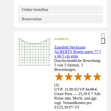
Online bestellbar
Reservierbar
Zaunfeld Steckzaun
ALBERTS Bogen unten 77,7
x 66,5 cm grün
Durchschnittliche Bewertung:
5 von 5 Sternen. 3
Bewertungen.
(
3
)
UVP: 31,99 €
UVP
31,99 €
Unser Preis — 25,39 € * Alle
Preise inkl. MwSt. und ggf.
zzgl. Versandkosten pro
ST
25,39 €
*
/
ST