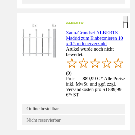
Zaun-Grundset ALBERTS
Madrid zum Einbetonieren 10
x 0,5 m feuerverzinkt
Artikel wurde noch nicht
bewertet.
(
0
)
Preis — 889,99 € * Alle Preise
inkl. MwSt. und ggf. zzgl.
Versandkosten pro ST
889,99
€
*
/
ST
Online bestellbar
Nicht reservierbar