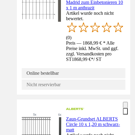
Madrid zum Einbetonieren 10
x 1 m anthrazit
Artikel wurde noch nicht
bewertet.
(
0
)
Preis — 1868,99 € * Alle
Preise inkl. MwSt. und ggf.
zzgl. Versandkosten pro
ST
1868,99 €
*
/
ST
Online bestellbar
Nicht reservierbar
Zaun-Grundset ALBERTS
Circle 10 x 1,20 m schwarz-
matt