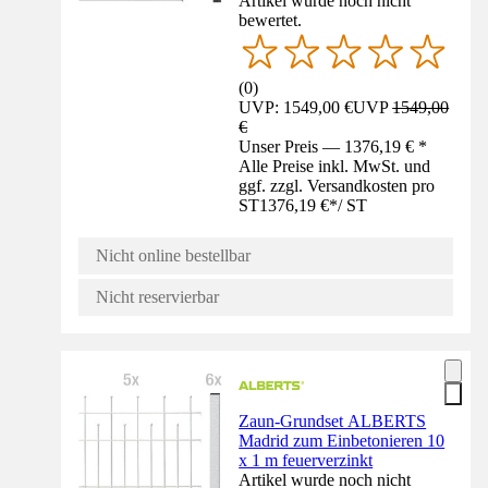
Artikel wurde noch nicht
bewertet.
(
0
)
UVP: 1549,00 €
UVP
1549,00
€
Unser Preis — 1376,19 € *
Alle Preise inkl. MwSt. und
ggf. zzgl. Versandkosten pro
ST
1376,19 €
*
/
ST
Nicht online bestellbar
Nicht reservierbar
Zaun-Grundset ALBERTS
Madrid zum Einbetonieren 10
x 1 m feuerverzinkt
Artikel wurde noch nicht