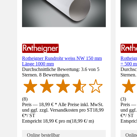
Rotheigner Rundrohr weiss NW 150 mm
Rotheig
Länge 1000 mm
= 500 
Durchschnittliche Bewertung: 3.6 von 5
Durchsch
Sternen. 8 Bewertungen.
Sternen
(
8
)
(
3
)
Preis — 18,99 € * Alle Preise inkl. MwSt.
Preis — 
und ggf. zzgl. Versandkosten pro ST
18,99
und ggf.
€
*
/
ST
€
*
/
ST
Entspricht 18,99 € pro m
(
18,99 €
/
m
)
Entspric
Online bestellbar
Online