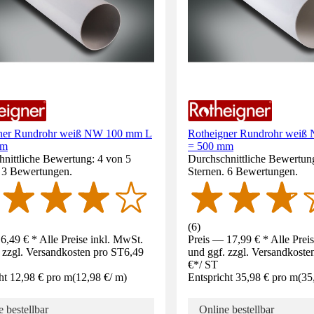
ner Rundrohr weiß NW 100 mm L
Rotheigner Rundrohr wei
mm
= 500 mm
nittliche Bewertung: 4 von 5
Durchschnittliche Bewertung
. 3 Bewertungen.
Sternen. 6 Bewertungen.
(
6
)
6,49 € * Alle Preise inkl. MwSt.
Preis — 17,99 € * Alle Prei
 zzgl. Versandkosten pro ST
6,49
und ggf. zzgl. Versandkoste
€
*
/
ST
ht 12,98 € pro m
(
12,98 €
/
m
)
Entspricht 35,98 € pro m
(
35
 bestellbar
Online bestellbar