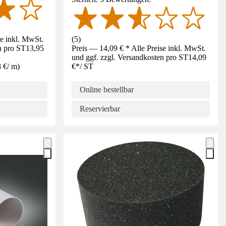
se inkl. MwSt.
(
5
)
n pro ST
13,95
Preis — 14,09 € * Alle Preise inkl. MwSt.
und ggf. zzgl. Versandkosten pro ST
14,09
8 €
/
m
)
€
*
/
ST
Online bestellbar
Reservierbar