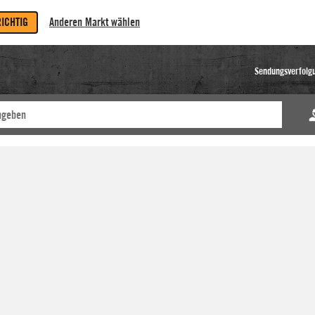
RICHTIG
Anderen Markt wählen
Sendungsverfolg