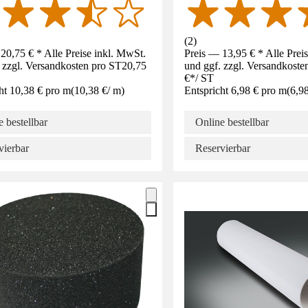
(
2
)
20,75 € * Alle Preise inkl. MwSt.
Preis — 13,95 € * Alle Prei
 zzgl. Versandkosten pro ST
20,75
und ggf. zzgl. Versandkoste
€
*
/
ST
ht 10,38 € pro m
(
10,38 €
/
m
)
Entspricht 6,98 € pro m
(
6,9
 bestellbar
Online bestellbar
vierbar
Reservierbar