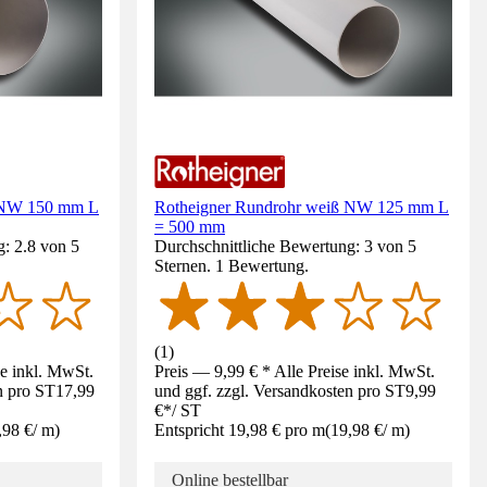
ß NW 150 mm L
Rotheigner Rundrohr weiß NW 125 mm L
= 500 mm
: 2.8 von 5
Durchschnittliche Bewertung: 3 von 5
Sternen. 1 Bewertung.
(
1
)
se inkl. MwSt.
Preis — 9,99 € * Alle Preise inkl. MwSt.
n pro ST
17,99
und ggf. zzgl. Versandkosten pro ST
9,99
€
*
/
ST
,98 €
/
m
)
Entspricht 19,98 € pro m
(
19,98 €
/
m
)
Online bestellbar