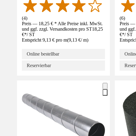
(
4
)
(
6
)
Preis — 18,25 € * Alle Preise inkl. MwSt.
Preis — 
und ggf. zzgl. Versandkosten pro ST
18,25
und ggf.
€
*
/
ST
€
*
/
ST
Entspricht 9,13 € pro m
(
9,13 €
/
m
)
Entspric
Online bestellbar
Online
Reservierbar
Reser