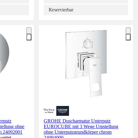
Reservierbar
rputz
GROHE Duscharmatur Unterputz
ellung ohne
EUROCUBE mit 3 Wege Umstellung
om 24092001
ohne Unterputzgrundkörper chrom
wertet.
24094000