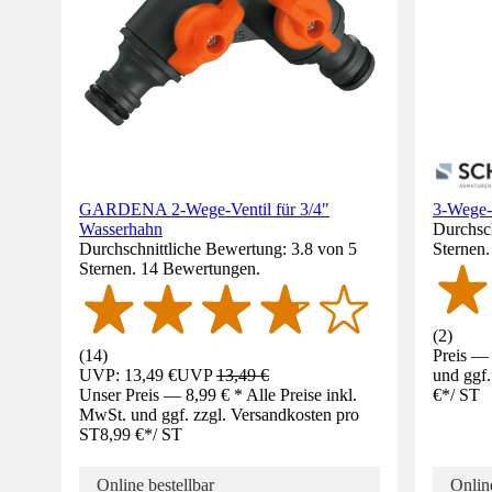
GARDENA 2-Wege-Ventil für 3/4"
3-Wege-
Wasserhahn
Durchsch
Durchschnittliche Bewertung: 3.8 von 5
Sternen
Sternen. 14 Bewertungen.
(
2
)
(
14
)
Preis — 
UVP: 13,49 €
UVP
13,49 €
und ggf.
Unser Preis — 8,99 € * Alle Preise inkl.
€
*
/
ST
MwSt. und ggf. zzgl. Versandkosten pro
ST
8,99 €
*
/
ST
Online bestellbar
Online