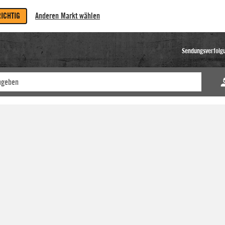
RICHTIG
Anderen Markt wählen
Sendungsverfolg