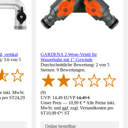
 vertikal
GARDENA 2-Wege-Ventil für
: 3.6 von 5
Wasserhahn mit 1"-Gewinde
Durchschnittliche Bewertung: 2 von 5
Sternen. 9 Bewertungen.
se inkl. MwSt.
(
9
)
n pro ST
24,29
UVP: 14,49 €
UVP
14,49 €
Unser Preis — 10,99 € * Alle Preise inkl.
MwSt. und ggf. zzgl. Versandkosten pro
ST
10,99 €
*
/
ST
Online bestellbar