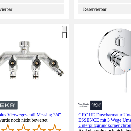
vierbar
Reservierbar
us Vierwegeventil Messing 3/4"
GROHE Duscharmatur Unte
wurde noch nicht bewertet.
ESSENCE mit 3 Wege Umst
Unterputzgrundkörper chr
Artikel wurde noch nicht be