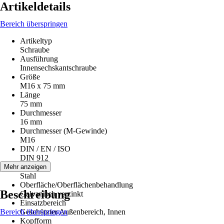
Artikeldetails
Bereich überspringen
Artikeltyp
Schraube
Ausführung
Innensechskantschraube
Größe
M16 x 75 mm
Länge
75 mm
Durchmesser
16 mm
Durchmesser (M-Gewinde)
M16
DIN / EN / ISO
DIN 912
Material
Mehr anzeigen
Stahl
Oberfläche/Oberflächenbehandlung
Beschreibung
Galvanisch verzinkt
Einsatzbereich
Bereich überspringen
Geschützter Außenbereich, Innen
Kopfform