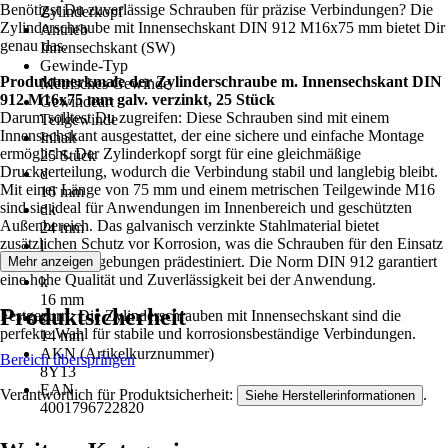
Benötigst Du zuverlässige Schrauben für präzise Verbindungen? Die
Zylinderkopf
Zylinderschraube mit Innensechskant DIN 912 M16x75 mm bietet Dir
Antrieb
genau das.
Innensechskant (SW)
Gewinde-Typ
Produktmerkmale der Zylinderschraube m. Innensechskant DIN
Metrisches Gewinde
912 M16x75 mm galv. verzinkt, 25 Stück
Gewindeart
Darum solltest Du zugreifen: Diese Schrauben sind mit einem
Teilgewinde
Innensechskant ausgestattet, der eine sichere und einfache Montage
Inhalt
ermöglicht. Der Zylinderkopf sorgt für eine gleichmäßige
25 Stück
Druckverteilung, wodurch die Verbindung stabil und langlebig bleibt.
d
Mit einer Länge von 75 mm und einem metrischen Teilgewinde M16
16 mm
sind sie ideal für Anwendungen im Innenbereich und geschützten
dk
Außenbereich. Das galvanisch verzinkte Stahlmaterial bietet
24 mm
zusätzlichen Schutz vor Korrosion, was die Schrauben für den Einsatz
l
in feuchten Umgebungen prädestiniert. Die Norm DIN 912 garantiert
Mehr anzeigen
75 mm
eine hohe Qualität und Zuverlässigkeit bei der Anwendung.
k
16 mm
Produktsicherheit
Festgezurrt: Die Zylinderschrauben mit Innensechskant sind die
s
perfekte Wahl für stabile und korrosionsbeständige Verbindungen.
14 mm
AKN (Artikelkurznummer)
Bereich überspringen
8Y13
EAN
Verantwortlich für Produktsicherheit:
.
Siehe Herstellerinformationen
4001796722820