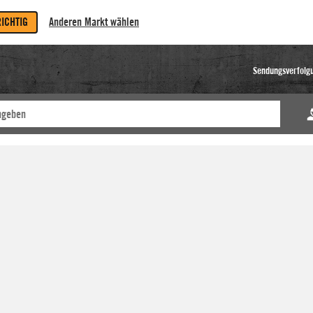
RICHTIG
Anderen Markt wählen
Sendungsverfolg