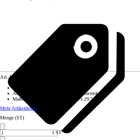
Art.-Nr.
10402934
Artikeltyp
:
Box
Ausführung
:
Kleinteilmagazin, Sortimentskasten
Maße (BxHxT)
:
39.5 cm x 21 cm x 29.5 cm
Mehr Artikeldetails
Menge (ST)
1 ST