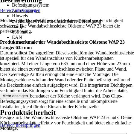
Beschreibung
Befestigungssystem
Bereich überspringen
Zum Clipsen
Hinweis
Möchtest Du Deine Küchenarbeitsplatte optimal vor Feuchtigkeit
zweiteiliges Profil mit unsichtbarer Befestigung
schützen? Die Wandabschlussleiste Oldstone WAP 23 bietet die
Länge
perfekte Lösung.
635 mm
EAN
Produktmerkmale der Wandabschlussleiste Oldstone WAP 23
9010115152731
Länge: 635 mm
Darum solltest Du zugreifen: Diese sockelförmige Wandabschlussleiste
ist speziell für den Wandanschluss von Küchenarbeitsplatten
konzipiert. Mit einer Länge von 635 mm und einer Höhe von 23 mm
bietet sie einen zuverlässigen Abschluss zwischen Platte und Wand.
Der zweiteilige Aufbau ermöglicht eine einfache Montage: Die
Montageschiene wird an der Wand oder der Platte befestigt, während
die Deckschiene einfach aufgeclipst wird. Die integrierten Dichtlippen
verhindern das Eindringen von Feuchtigkeit hinter die Arbeitsplatte,
wodurch die Lebensdauer der Küche verlängert wird. Das Clips-
Mehr anzeigen
Befestigungssystem sorgt für eine schnelle und unkomplizierte
Installation, ideal für den Einsatz in der Küchenzeile.
Produktsicherheit
Festgezurrt: Die Wandabschlussleiste Oldstone WAP 23 schützt Deine
Küchenarbeitsplatte effektiv vor Feuchtigkeit und bietet eine einfache
Bereich überspringen
Montage.