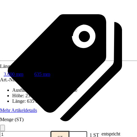
Länge
3.000 mm
635 mm
Art.-Nr.
10007430
Ausführung
:
Wandanschlussleiste
Höhe
:
23 mm
Länge
:
635 mm
Mehr Artikeldetails
Menge (ST)
entspricht
1 ST
Verkauf durch:
HORNBACH