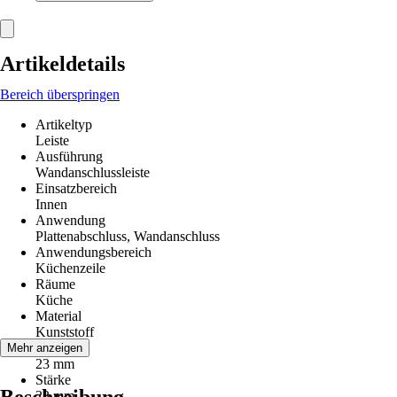
Artikeldetails
Bereich überspringen
Artikeltyp
Leiste
Ausführung
Wandanschlussleiste
Einsatzbereich
Innen
Anwendung
Plattenabschluss, Wandanschluss
Anwendungsbereich
Küchenzeile
Räume
Küche
Material
Kunststoff
Höhe
Mehr anzeigen
23 mm
Stärke
23 mm