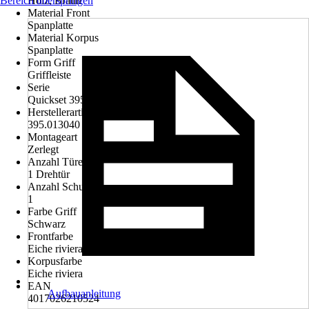
Bereich überspringen
Holz, Braun
Material Front
Spanplatte
Material Korpus
Spanplatte
Form Griff
Griffleiste
Serie
Quickset 395
Herstellerartikelnummer
395.013040
Montageart
Zerlegt
Anzahl Türen
1 Drehtür
Anzahl Schubladen
1
Farbe Griff
Schwarz
Frontfarbe
Eiche riviera
Korpusfarbe
Eiche riviera
EAN
Aufbauanleitung
4017026210524