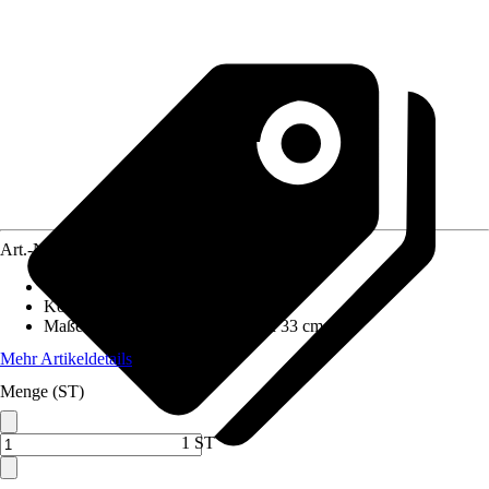
Art.-Nr.
10614915
Frontfarbe
:
Eiche riviera
Korpusfarbe
:
Eiche riviera
Maße (BxHxT)
:
30 cm x 72 cm x 33 cm
Mehr Artikeldetails
Menge (ST)
1 ST