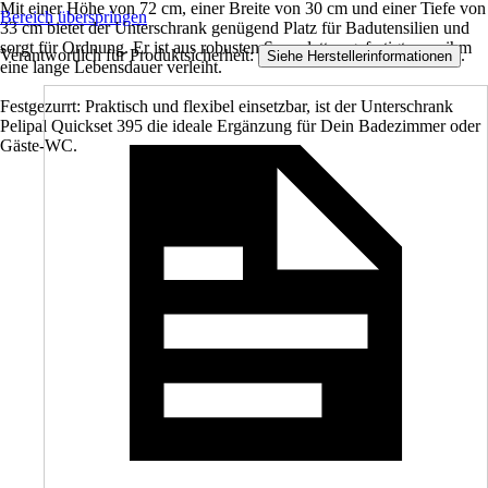
Mit einer Höhe von 72 cm, einer Breite von 30 cm und einer Tiefe von
Bereich überspringen
33 cm bietet der Unterschrank genügend Platz für Badutensilien und
sorgt für Ordnung. Er ist aus robusten Spanplatten gefertigt, was ihm
Verantwortlich für Produktsicherheit:
.
Siehe Herstellerinformationen
eine lange Lebensdauer verleiht.
Festgezurrt: Praktisch und flexibel einsetzbar, ist der Unterschrank
Pelipal Quickset 395 die ideale Ergänzung für Dein Badezimmer oder
Gäste-WC.