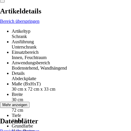
Artikeldetails
Bereich überspringen
Artikeltyp
Schrank
Ausführung
Unterschrank
Einsatzbereich
Innen, Feuchtraum
Anwendungsbereich
Bodenstehend, Wandhängend
Details
Abdeckplatte
Maße (BxHxT)
30 cm x 72 cm x 33 cm
Breite
30 cm
Höhe
Mehr anzeigen
72 cm
Tiefe
Datenblätter
33 cm
Grundfarbe