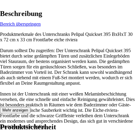
Beschreibung
Bereich überspringen
Produktmerkmale des Unterschranks Pelipal Quickset 395 BxHxT 30
x 72 cm x 33 cm Frontfarbe eiche riviera
Darum solltest Du zugreifen: Der Unterschrank Pelipal Quickset 395
bietet durch seine gedämpften Türen und zusätzlichen Einlegeböden
viel Stauraum, der bestens organisiert werden kann. Die gedämpften
Türen sorgen für ein geräuschloses Schließen, was besonders im
Badezimmer von Vorteil ist. Der Schrank kann sowohl wandhängend
als auch stehend mit einem Fuß-Set montiert werden, wodurch er sich
flexibel an Deine Raumgestaltung anpasst.
Innen ist der Unterschrank mit einer weißen Melaminbeschichtung
versehen, die eine schnelle und einfache Reinigung gewährleistet. Dies
ist besonders praktisch in Räumen wie dem Badezimmer oder Gäste-
WC, wo hygienische Sauberkeit wichtig ist. Die Eiche-riviera-
Mehr anzeigen
Frontfarbe und die schwarze Griffleiste verleihen dem Unterschrank
ein modernes und ansprechendes Design, das sich gut in verschiedene
Produktsicherheit
Einrichtungsstile einfügt.