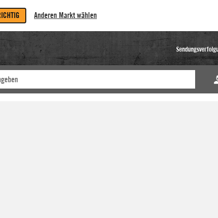
RICHTIG
Anderen Markt wählen
Sendungsverfolg