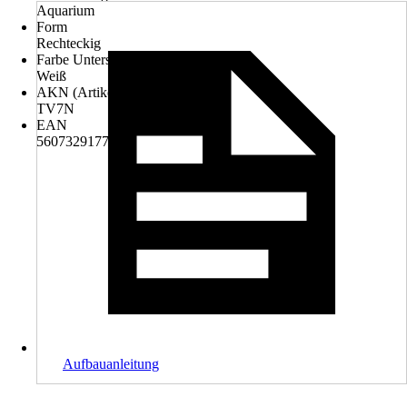
Aquarium
Form
Rechteckig
Farbe Unterschrank
Weiß
AKN (Artikelkurznummer)
TV7N
EAN
5607329177076
Aufbauanleitung