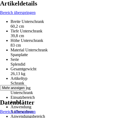
Artikeldetails
Bereich überspringen
Breite Unterschrank
60,2 cm
Tiefe Unterschrank
39,8 cm
Höhe Unterschrank
83 cm
Material Unterschrank
Spanplatte
Serie
Splendid
Gesamtgewicht
26,13 kg
Artikeltyp
Schrank
Ausführung
Mehr anzeigen
Unterschrank
Einsatzbereich
Datenblätter
Innen
Anwendung
Bereich überspringen
Aufbewahren
Anwendungsbereich