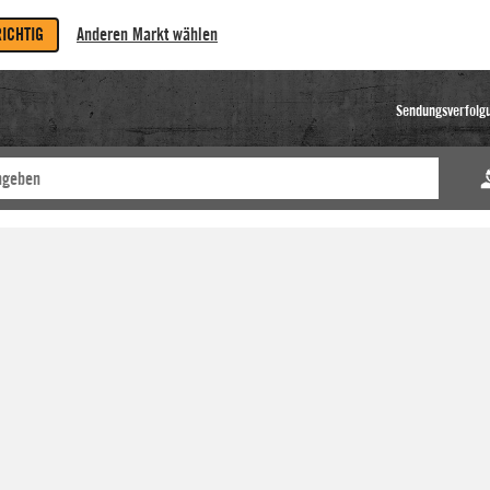
RICHTIG
Anderen Markt wählen
Sendungsverfolg