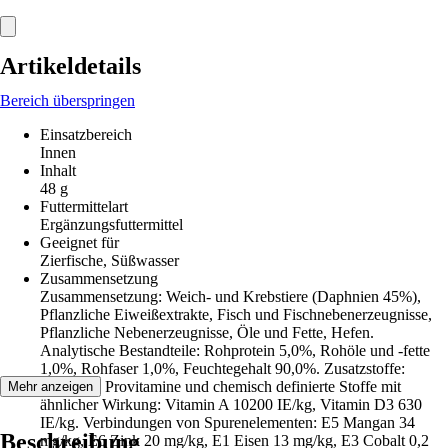
Artikeldetails
Bereich überspringen
Einsatzbereich
Innen
Inhalt
48 g
Futtermittelart
Ergänzungsfuttermittel
Geeignet für
Zierfische, Süßwasser
Zusammensetzung
Zusammensetzung: Weich- und Krebstiere (Daphnien 45%),
Pflanzliche Eiweißextrakte, Fisch und Fischnebenerzeugnisse,
Pflanzliche Nebenerzeugnisse, Öle und Fette, Hefen.
Analytische Bestandteile: Rohprotein 5,0%, Rohöle und -fette
1,0%, Rohfaser 1,0%, Feuchtegehalt 90,0%. Zusatzstoffe:
Vitamine, Provitamine und chemisch definierte Stoffe mit
Mehr anzeigen
ähnlicher Wirkung: Vitamin A 10200 IE/kg, Vitamin D3 630
IE/kg. Verbindungen von Spurenelementen: E5 Mangan 34
Beschreibung
mg/kg, E6 Zink 20 mg/kg, E1 Eisen 13 mg/kg, E3 Cobalt 0,2