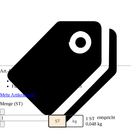
Art.-Nr.
3848486
Anwendungsbereich
:
Fische
Futtermittelart
:
Ergänzungsfuttermittel
Mehr Artikeldetails
Menge (ST)
entspricht
1 ST
ST
kg
0,048 kg