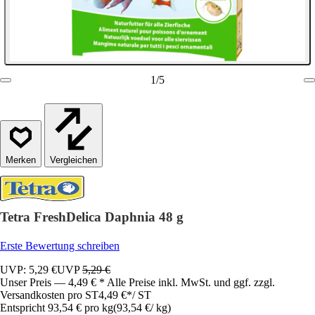
1
/
5
Vergleichen
Tetra FreshDelica Daphnia 48 g
Erste Bewertung schreiben
UVP: 5,29 €
UVP
5,29 €
Unser Preis — 4,49 € * Alle Preise inkl. MwSt. und ggf. zzgl.
Versandkosten pro ST
4,49 €
*
/
ST
Entspricht 93,54 € pro kg
(
93,54 €
/
kg
)