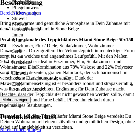
Beschreibung
Rechteckig
Pflegehinweis
Bereich überspringen
Nicht waschen
Stilwelt
Bring eine warme und gemütliche Atmosphäre in Dein Zuhause mit
Modern
dem Teppichläufer Miami in Stone Beige.
Einsatzbereich
Innen
Produktmerkmale des Teppichläufers Miami Stone Beige 50x150
Räume
cm
Esszimmer, Flur / Diele, Schlafzimmer, Wohnzimmer
Darum solltest Du zugreifen: Der Veloursteppich in rechteckiger Form
Serie
sorgt für ein weiches und angenehmes Laufgefühl. Mit den Maßen
Miami
50x150 cm passt er ideal in Esszimmer, Flur, Schlafzimmer und
Artikelart
Wohnzimmer. Die Kombination aus 78% Viskose und 22% Polyester
Einzelartikel
sorgt für einen dezenten, grauen Naturlook, der sich harmonisch in
Hinweis
verschiedene Einrichtungsstile einfügt. Dank der
78% Viskose, 22% Polyester
Materialzusammensetzung ist er besonders robust und strapazierfähig,
EAN
was ihn zu einer langlebigen Ergänzung für Dein Zuhause macht.
4306516374793
Beachte, dass der Teppichläufer nicht gewaschen werden sollte, damit
er seine Struktur und Farbe behält. Pflege ihn einfach durch
Mehr anzeigen
regelmäßiges Staubsaugen.
Produktsicherheit
Festgezurrt: Mit dem Teppichläufer Miami Stone Beige veredelst Du
Deinen Wohnraum mit einem stilvollen und gemütlichen Design, ohne
dabei auf Langlebigkeit zu verzichten.
Bereich überspringen