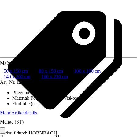
Maße (BxL)
50 x 150 cm
80 x 150 cm
100 x 100 cm
140 x 200 cm
160 x 230 cm
Art.-Nr.
12097887
Pflegehinweis
:
Nicht waschen
Material
:
Polyester (PES), Viskose
Florhöhe (ca.)
:
9 mm
Mehr Artikeldetails
Menge (ST)
Verkauf durch:
HORNBACH
1 ST