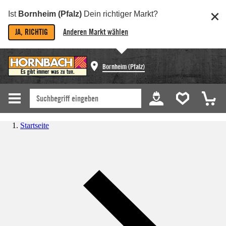
Ist
Bornheim (Pfalz)
Dein richtiger Markt?
JA, RICHTIG
Anderen Markt wählen
Bornheim (Pfalz)
Startseite