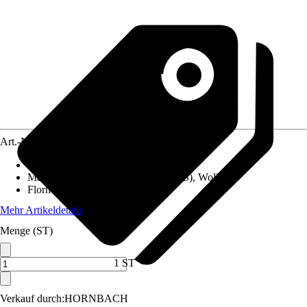
Art.-Nr.
12097623
Pflegehinweis
:
Nicht waschen
Material
:
Baumwolle, Polyester (PES), Wolle
Florhöhe (ca.)
:
9 mm
Mehr Artikeldetails
Menge (ST)
1 ST
Verkauf durch:
HORNBACH