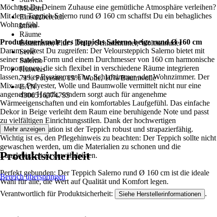
Möchtest Du Deinem Zuhause eine gemütliche Atmosphäre verleihen?
Modern
Mit dem Teppich Salerno rund Ø 160 cm schaffst Du ein behagliches
Einsatzbereich
Wohngefühl.
Innen
Räume
Produktmerkmale des Teppichs Salerno beige rund Ø 160 cm
Esszimmer, Flur / Diele, Schlafzimmer, Wohnzimmer
Darum solltest Du zugreifen: Der Veloursteppich Salerno bietet mit
Serie
seiner runden Form und einem Durchmesser von 160 cm harmonische
Salerno
Proportionen, die sich flexibel in verschiedene Räume integrieren
Hinweis
lassen, sei es Esszimmer, Flur, Schlafzimmer oder Wohnzimmer. Der
71% Polyester, 19% Wolle, 10% Baumwolle
Mix aus Polyester, Wolle und Baumwolle vermittelt nicht nur eine
EAN
angenehme Haptik, sondern sorgt auch für angenehme
4306516374755
Wärmeeigenschaften und ein komfortables Laufgefühl. Das einfache
Dekor in Beige verleiht dem Raum eine beruhigende Note und passt
zu vielfältigen Einrichtungsstilen. Dank der hochwertigen
Materialkombination ist der Teppich robust und strapazierfähig.
Mehr anzeigen
Wichtig ist es, den Pflegehinweis zu beachten: Der Teppich sollte nicht
gewaschen werden, um die Materialien zu schonen und die
Produktsicherheit
Langlebigkeit zu gewährleisten.
Perfekt gebunden: Der Teppich Salerno rund Ø 160 cm ist die ideale
Bereich überspringen
Wahl für alle, die Wert auf Qualität und Komfort legen.
Verantwortlich für Produktsicherheit:
.
Siehe Herstellerinformationen