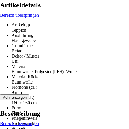
Artikeldetails
Bereich überspringen
Artikeltyp
Teppich
Ausführung
Flachgewebe
Grundfarbe
Beige
Dekor / Muster
Uni
Material
Baumwolle, Polyester (PES), Wolle
Material Rücken
Baumwolle
Florhöhe (ca.)
9 mm
Maße (BxL)
Mehr anzeigen
160 x 160 cm
Form
Beschreibung
Rund
Pflegehinweis
Bereich überspringen
Nicht waschen
Stilwelt