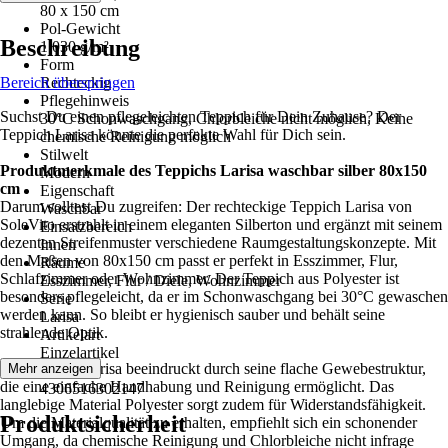
80 x 150 cm
Pol-Gewicht
Beschreibung
1.030 g/m²
Form
Bereich überspringen
Rechteckig
Pflegehinweis
Suchst Du einen pflegeleichten Teppich für Dein Zuhause? Der
30°C Schonwaschgang, Chlorbleiche nicht möglich, Keine
Teppich Larisa könnte die perfekte Wahl für Dich sein.
chemische Reinigung möglich
Stilwelt
Produktmerkmale des Teppichs Larisa waschbar silber 80x150
Modern
cm
Eigenschaft
Darum solltest Du zugreifen: Der rechteckige Teppich Larisa von
Waschbar
SoleVito erstrahlt in einem eleganten Silberton und ergänzt mit seinem
Einsatzbereich
dezenten Streifenmuster verschiedene Raumgestaltungskonzepte. Mit
Innen
den Maßen von 80x150 cm passt er perfekt in Esszimmer, Flur,
Räume
Schlafzimmer oder Wohnzimmer. Der Teppich aus Polyester ist
Esszimmer, Flur / Diele, Wohnzimmer
besonders pflegeleicht, da er im Schonwaschgang bei 30°C gewaschen
Serie
werden kann. So bleibt er hygienisch sauber und behält seine
Larisa
strahlende Optik.
Artikelart
Einzelartikel
Der Teppich Larisa beeindruckt durch seine flache Gewebestruktur,
Mehr anzeigen
EAN
die eine einfache Handhabung und Reinigung ermöglicht. Das
4306516302147
langlebige Material Polyester sorgt zudem für Widerstandsfähigkeit.
Produktsicherheit
Um die Materialqualität zu erhalten, empfiehlt sich ein schonender
Umgang, da chemische Reinigung und Chlorbleiche nicht infrage