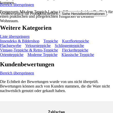
kommen.
Bereich überspringen
Festgezurrt: Mit dem Teppich Larisa in Silber entscheidest Du Dich für
Verantwortlich für Produktsicherheit:
.
Siehe Herstellerinformationen
einen praktischen und pflegeleichten Hingucker in Deinem
Wohnraum.
Weitere Kategorien
Liste überspringen
Innendeko & Bildershop
Teppiche
Kurzflorteppiche
Flachgewebe
Veloursteppiche
Schlingenteppiche
Vintage-Teppiche & Retro-Teppiche
Fleckerlteppiche
Orientteppiche
Moderne Teppiche
Klassische Teppiche
Kundenbewertungen
Bereich überspringen
Die Echtheit der Bewertungen wurde von uns nicht überprüft.
Bewertungen können auch von Kunden stammen, die die Ware nicht
nachweislich genutzt oder gekauft haben.
Zahlarten