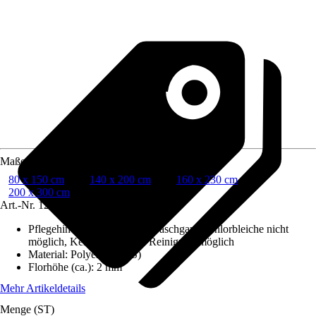
Maße (BxL)
80 x 150 cm
140 x 200 cm
160 x 230 cm
200 x 300 cm
Art.-Nr.
12080989
Pflegehinweis
:
30°C Schonwaschgang, Chlorbleiche nicht
möglich, Keine chemische Reinigung möglich
Material
:
Polyester (PES)
Florhöhe (ca.)
:
2 mm
Mehr Artikeldetails
Menge (ST)