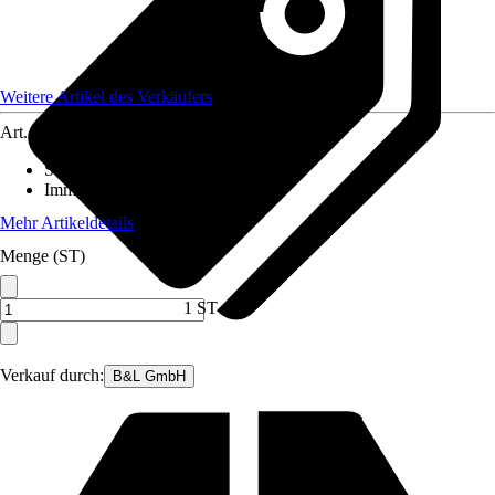
Weitere Artikel des Verkäufers
Art.-Nr.
12567460
Standort
:
Halbschatten
Immergrün
:
Ja
Mehr Artikeldetails
Menge (ST)
1 ST
Verkauf durch:
B&L GmbH