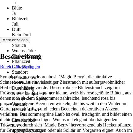
Ja
Blüte
Ja
Blütezeit
Juli
Duft
Kein Duft
Wuchs
Mehr anzeigen
Strauch
Wuchsstärke
Beschreibung
Starkwachsend
Pflanzzeit
Bereich überspringen
Ganzjährig
Standort
Symphoricarpos × doorenbosii ‘Magic Berry’, die attraktive
Halbschatten
Schneebeere, ist ein vielseitiger Zierstrauch mit außergewöhnlicher
Bodenverhältnisse
Herbst- und Winterzierde. Dieser robuste Blütenstrauch zeigt im
Durchlässig
Frühsommer bis Spätsommer kleine, weiß bis rosé getönte Blüten, aus
Anwendungsbereich
denen sich ab dem Spätsommer zahlreiche, leuchtend rosa bis
Gruppenpflanzung
purpurrosafarbene Beeren entwickeln, die bis weit in den Winter am
Variante
Gartenstrauch haften und jedem Beet einen dekorativen Akzent
Heckenpflanze
verleihen. Das sommergrüne Laub ist oval, frischgrün und bildet einen
Einheit
dichten, aufrecht-buschigen Wuchs mit elegant überhängenden
Einzelartikel
Trieben, wodurch sich ‘Magic Berry’ hervorragend als Heckenpflanze,
EAN
für Gruppenpflanzungen oder als Solitär im Vorgarten eignet. Auch im
4063654820345