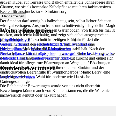
großen Kübel auf Terrasse und Balkon entfaltet die Schneebeere ihren
Charme, wo sie als kompakte Kübelpflanze mit ihren farbintensiven
Beeren für ausdrucksstarke Struktur sorgt.
Mehr anzeigen
Der Standort darf sonnig bis halbschattig sein, selbst lichter Schatten
wird gut vertragen. Anspruchslos und schnittverträglich gedeiht ‘Magic
Weitere Kategorien
Berry’ auf normalen, durchlässigen Gartenböden, von frisch bis mäßig
trocken, auch leicht kalkhaltig, und zeigt sich dabei ausgesprochen
pflegeleicht. Ein Rückschnitt im zeitigen Frühjahr fördert die
Liste überspringen
Verzweigung und den reichen Fruchtansatz, während eine
Garten
Pflanzen
Gartenpflanzen & Freilandpflanzen
gelegentliche Mulchgabe die Bodenfeuchte stabil hält. Nach der
Heckenpflanzen
Weitere Heckenpflanzen
Anwachsphase kommt die Staude im weiteren Sinne beziehungsweise
Heckenpflanzen für Großprojekte
Immergrüne Hecke
Fertighecke
der Strauch mit längeren Trockenperioden gut zurecht und eignet sich
Blühende Hecke
Laubabwerfende Hecke
damit ideal für pflegearme Pflanzungen an Wegen, auf Böschungen
Kundenbewertungen
oder als lockere Blütenhecke. Mit ihrer dichten Struktur und der
eindrucksvollen Beerenfülle ist Symphoricarpos ‘Magic Berry’ eine
langlebige, vielseitige Wahl für moderne wie klassische
Bereich überspringen
Gartengestaltungen.
Die Echtheit der Bewertungen wurde von uns nicht überprüft.
Bewertungen können auch von Kunden stammen, die die Ware nicht
nachweislich genutzt oder gekauft haben.