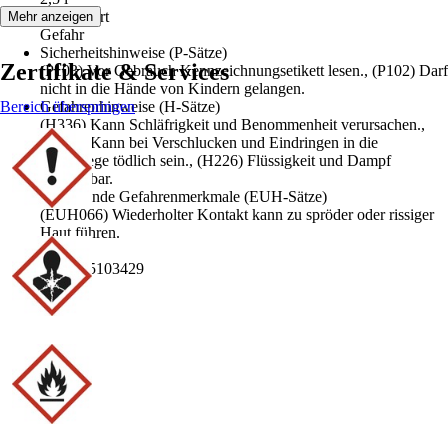
Signalwort
Mehr anzeigen
Gefahr
Sicherheitshinweise (P-Sätze)
Zertifikate & Services
(P103) Vor Gebrauch Kennzeichnungsetikett lesen., (P102) Darf
nicht in die Hände von Kindern gelangen.
Bereich überspringen
Gefahrenhinweise (H-Sätze)
(H336) Kann Schläfrigkeit und Benommenheit verursachen.,
(H304) Kann bei Verschlucken und Eindringen in die
Atemwege tödlich sein., (H226) Flüssigkeit und Dampf
entzündbar.
Ergänzende Gefahrenmerkmale (EUH-Sätze)
(EUH066) Wiederholter Kontakt kann zu spröder oder rissiger
Haut führen.
EAN
4250295103429