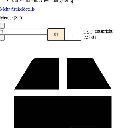
Konzentration
:
Anwendungsfertig
Mehr Artikeldetails
Menge (ST)
entspricht
1 ST
ST
l
2,500 l