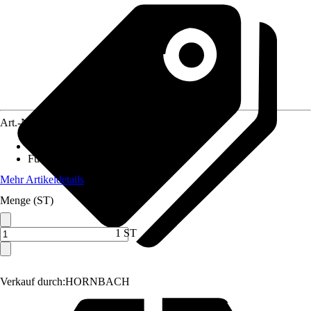
Art.-Nr.
10244345
Material Tischplatte
:
Verbundwerkstoff
Funktionen
:
Klappbar
Mehr Artikeldetails
Menge (ST)
1 ST
Verkauf durch:
HORNBACH