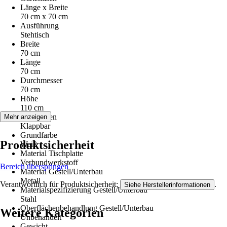
Länge x Breite
70 cm x 70 cm
Ausführung
Stehtisch
Breite
70 cm
Länge
70 cm
Durchmesser
70 cm
Höhe
110 cm
Funktionen
Mehr anzeigen
Klappbar
Grundfarbe
Produktsicherheit
Weiß
Material Tischplatte
Verbundwerkstoff
Bereich überspringen
Material Gestell/Unterbau
Metall
Verantwortlich für Produktsicherheit:
.
Siehe Herstellerinformationen
Materialspezifizierung Gestell/Unterbau
Stahl
Oberflächenbehandlung Gestell/Unterbau
Weitere Kategorien
Unbehandelt
Gewicht