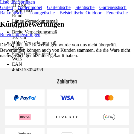
Liste überspringen
11,2 kg
Garten
Gartenmöbel
Gartentische
Stehtische
Gartenesstisch
Form Tisch
Balkontische
Loungetische
Beistelltische Outdoor
Feuertische
Rund
Länge Verpackungsmaß
Kundenbewertungen
15 cm
Breite Verpackungsmaß
Bereich überspringen
107 cm
Höhe Verpackungsmaß
Die Echtheit der Bewertungen wurde von uns nicht überprüft.
74 cm
Bewertungen können auch von Kunden stammen, die die Ware nicht
Farbe Gestell/Unterbau
nachweislich genutzt oder gekauft haben.
Weiß
EAN
4043153054359
Zahlarten