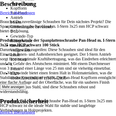
Beschreibung
Außen, Innen
Kopfform
Bereich überspringen
Pan-Head
Antrieb
Brauchst Du zuverlässige Schrauben für Dein nächstes Projekt? Die
I-Stern
Spanplattenschraube Pan-Head m. I-Stern 3x25 mm HCP schwarz
Größenangabe zu Antrieb
bietet die Lösung.
T 10
Gewinde-Typ
Produktmerkmale der Spanplattenschraube Pan-Head m. I-Stern
Holzgewinde
3x25 mm HCP schwarz 100 Stück
Gewindeart
Darum solltest Du zugreifen: Diese Schrauben sind ideal für den
Vollgewinde
Einsatz in Innen- und Außenbereichen geeignet. Der I-Stern Antrieb
Inhalt
sorgt für eine optimale Kraftübertragung, was das Eindrehen erleichtert
100 Stück
und die Gefahr des Abrutschens minimiert. Mit einem Durchmesser
k
von 3 mm und einer Länge von 25 mm sind sie vielseitig einsetzbar.
3 mm
Das Vollgewinde bietet einen festen Halt in Holzmaterialien, was die
EAN
Stabilität der Konstruktion erhöht. Die Pan-Head Kopfform ermöglicht
4068412043363, 8711517642806
eine flache Auflage auf der Oberfläche, was für ein sauberes Finish
sorgt. Gefertigt aus Stahl, sind diese Schrauben robust und
Mehr anzeigen
widerstandsfähig.
Produktsicherheit
Festgezurrt: Die Spanplattenschraube Pan-Head m. I-Stern 3x25 mm
HCP schwarz ist die ideale Wahl für stabile und langlebige
Verbindungen in Holzprojekten.
Bereich überspringen