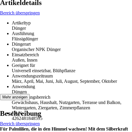
Artikeldetails
Bereich überspringen
Artikeltyp
Dünger
Ausführung
Flüssigdünger
Düngerart
Organischer NPK Dünger
Einsatzbereich
Außen, Innen
Geeignet für
Universell einsetzbar, Blühpflanze
Anwendungszeitraum
März, April, Mai, Juni, Juli, August, September, Oktober
Anwendung
Düngen
Anwendungsbereich
Mehr anzeigen
Gewächshaus, Haushalt, Nutzgarten, Terrasse und Balkon,
Wintergarten, Ziergarten, Zimmerpflanzen
Beschreibung
EAN
4262481848595
Bereich überspringen
Für Palmlilien, die in den Himmel wachsen! Mit dem Silberkraft