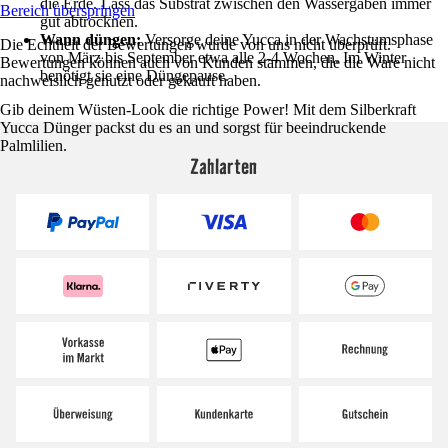
die Erde. Lass das Substrat zwischen den Wassergaben immer
Bereich überspringen
gut abtrocknen.
Wann düngen:
Versorge deine Yucca in der Wachstumsphase
Die Echtheit der Bewertungen wurde von uns nicht überprüft.
von März bis September etwa alle 2-4 Wochen. Im Winter
Bewertungen können auch von Kunden stammen, die die Ware nicht
benötigt sie eine Düngepause.
nachweislich genutzt oder gekauft haben.
Gib deinem Wüsten-Look die richtige Power! Mit dem Silberkraft
Yucca Dünger packst du es an und sorgst für beeindruckende
Palmlilien.
Zahlarten