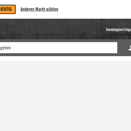
RICHTIG
Anderen Markt wählen
Sendungsverfolg