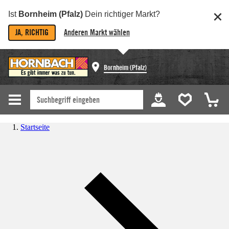
Ist
Bornheim (Pfalz)
Dein richtiger Markt?
JA, RICHTIG
Anderen Markt wählen
Bornheim (Pfalz)
Startseite