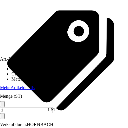
Art.-Nr.
12070166
Artikeltyp
:
Bastelset
Grundfarbe
:
Blau
Material
:
Kunstfaser
Mehr Artikeldetails
Menge (ST)
1 ST
Verkauf durch:
HORNBACH