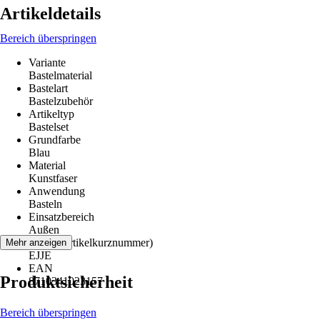
Artikeldetails
Bereich überspringen
Variante
Bastelmaterial
Bastelart
Bastelzubehör
Artikeltyp
Bastelset
Grundfarbe
Blau
Material
Kunstfaser
Anwendung
Basteln
Einsatzbereich
Außen
AKN (Artikelkurznummer)
Mehr anzeigen
EJJE
EAN
Produktsicherheit
8710341023157
Bereich überspringen