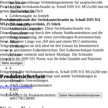
Benötigst Du zuverlässige Verbindungselemente für anspruchsvolle
Sechskant
Projekte? Die Sechskantschraube m. Schaft DIN 931 M12x260 mm ist
Antrieb
genau das Richtige für Dich.
Außensechskant
Größenangabe zu Antrieb
Produktmerkmale der Sechskantschraube m. Schaft DIN 931
SW 19
M12x260 mm galv.verzinkt, 25 Stück
Gewinde-Typ
Darum solltest Du zugreifen: Diese Sechskantschraube von
Metrisches Gewinde
Dresselhaus überzeugt durch ihre robuste Stahlkonstruktion und die
Gewindeart
galvanische Verzinkung, die einen zuverlässigen Korrosionsschutz
Teilgewinde
bietet. Mit einer Länge von 260 mm und einem M12 metrischen
Inhalt
Teilgewinde eignet sie sich ideal für den Einsatz im Innenbereich
25 Stück
sowie in geschützten Außenbereichen. Der Außensechskant-Antrieb
d
ermöglicht eine einfache und sichere Montage. Die Schraube
12 mm
entspricht der DIN 931 Norm, was für hohe Qualität und Präzision
l
steht.
Mehr anzeigen
260 mm
k
Festgezurrt: Die Sechskantschraube m. Schaft DIN 931 M12x260 mm
7,5 mm
Produktsicherheit
ist die perfekte Wahl für langlebige und stabile Verbindungen in
s
anspruchsvollen Anwendungen.
19 mm
AKN (Artikelkurznummer)
Bereich überspringen
KJ6V
EAN
Verantwortlich für Produktsicherheit:
.
Siehe Herstellerinformationen
4001796138089