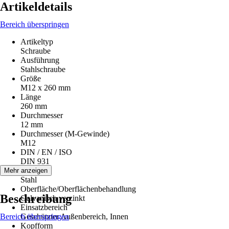
Artikeldetails
Bereich überspringen
Artikeltyp
Schraube
Ausführung
Stahlschraube
Größe
M12 x 260 mm
Länge
260 mm
Durchmesser
12 mm
Durchmesser (M-Gewinde)
M12
DIN / EN / ISO
DIN 931
Material
Mehr anzeigen
Stahl
Oberfläche/Oberflächenbehandlung
Beschreibung
Galvanisch verzinkt
Einsatzbereich
Bereich überspringen
Geschützter Außenbereich, Innen
Kopfform