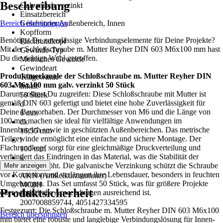
Beschreibung
Galvanisch verzinkt
Einsatzbereich
Bereich überspringen
Geschützter Außenbereich, Innen
Kopfform
Benötigst Du zuverlässige Verbindungselemente für Deine Projekte?
Flachrundkopf
Mit der Schloßschraube m. Mutter Reyher DIN 603 M6x100 mm hast
Gewinde-Typ
Du die richtige Wahl getroffen.
Metrisches Gewinde
Gewindeart
Produktmerkmale der Schloßschraube m. Mutter Reyher DIN
Teilgewinde
603 M6x100 mm galv. verzinkt 50 Stück
Inhalt
Darum solltest Du zugreifen: Diese Schloßschraube mit Mutter ist
50 Stück
gemäß DIN 603 gefertigt und bietet eine hohe Zuverlässigkeit für
d
Deine Bauvorhaben. Der Durchmesser von M6 und die Länge von
6 mm
100 mm machen sie ideal für vielfältige Anwendungen im
dk
Innenbereich sowie in geschützten Außenbereichen. Das metrische
16,55 mm
Teilgewinde ermöglicht eine einfache und sichere Montage. Der
l
Flachrundkopf sorgt für eine gleichmäßige Druckverteilung und
100 mm
verhindert das Eindringen in das Material, was die Stabilität der
k
Verbindung erhöht. Die galvanische Verzinkung schützt die Schraube
Mehr anzeigen
3,88 mm
vor Korrosion und verlängert ihre Lebensdauer, besonders in feuchten
AKN (Artikelkurznummer)
Umgebungen. Das Set umfasst 50 Stück, was für größere Projekte
MC8H
Produktsicherheit
oder wiederholte Anwendungen ausreichend ist.
EAN
2007008859744, 4051427334595
Festgezurrt: Die Schloßschraube m. Mutter Reyher DIN 603 M6x100
Bereich überspringen
mm bietet eine robuste und langlebige Verbindungslösung für Innen-