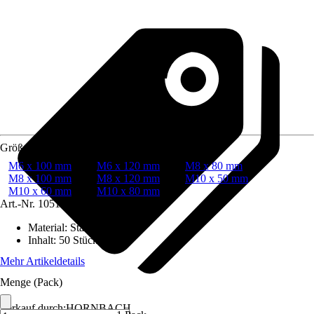
Größe
M6 x 100 mm
M6 x 120 mm
M8 x 80 mm
M8 x 100 mm
M8 x 120 mm
M10 x 50 mm
M10 x 60 mm
M10 x 80 mm
Art.-Nr.
10510175
Material
:
Stahl
Inhalt
:
50 Stück
Mehr Artikeldetails
Menge (Pack)
Verkauf durch:
HORNBACH