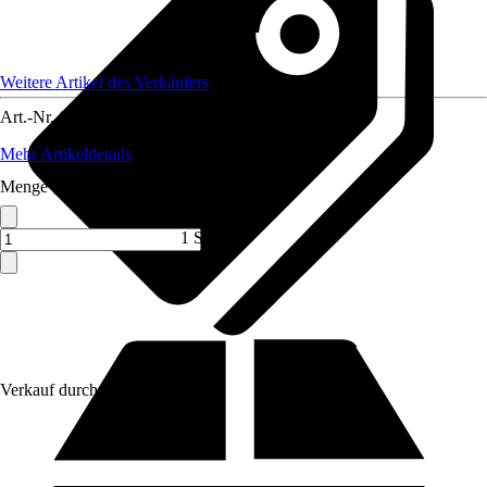
Weitere Artikel des Verkäufers
Art.-Nr.
6747321
Mehr Artikeldetails
Menge (ST)
1 ST
Verkauf durch:
Lefeld