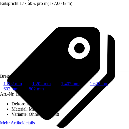
Entspricht 177,60 € pro m
(
177,60 €
/
m
)
Breite
1.002 mm
1.202 mm
1.402 mm
1.602 mm
602 mm
802 mm
Art.-Nr.
10570237
Dekoroptik
:
Uni
Material
:
MDF
Variante
:
Ohne Ausschnitt
Mehr Artikeldetails