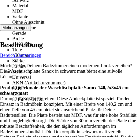
Schwarz
Material
MDF
Variante
Ohne Ausschnitt
Kante vorne
Mehr anzeigen
Gerade
Breite
Beschreibung
1.402 mm
Tiefe
Bereich überspringen
450 mm
Stärke
Möchtest Du Deinem Badezimmer einen modernen Look verleihen?
30 mm
Die Waschtischplatte Sanox in schwarz matt bietet eine stilvolle
Serie
Lösung.
Universal
AKN (Artikelkurznummer)
Produktmerkmale der Waschtischplatte Sanox 140,2x3x45 cm
3ZRF
schwarz matt
EAN
Darum solltest Du zugreifen: Diese Abdeckplatte ist speziell für den
8715891951721
Einsatz in Badmöbeln konzipiert. Mit einer Breite von 140,2 cm und
einer Tiefe von 45 cm bietet sie ausreichend Platz für Deine
Badutensilien. Die Platte besteht aus MDF, was für eine hohe Stabilität
und Langlebigkeit sorgt. Die Stärke von 30 mm verleiht der Platte eine
robuste Beschaffenheit, die den täglichen Anforderungen im
Badezimmer standhält. Die Dekoroptik in schwarz matt verleiht