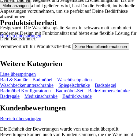
Deinem Bad ein elegantes und zeitgemäßes Erscheinungsbild. Da die
Platte ohne Ausschnitt geliefert wird, hast Du die Freiheit, individuelle
Mehr anzeigen
Anpassungen vorzunehmen, um sie perfekt auf Deine Bedürfnisse
abzustimmen.
Produktsicherheit
Festgezurrt: Die Waschtischplatte Sanox in schwarz matt kombiniert
modernes Design mit Funktionalität und bietet eine flexible Lösung für
Bereich überspringen
Dein Badezimmer.
Verantwortlich für Produktsicherheit:
.
Siehe Herstellerinformationen
Weitere Kategorien
Liste überspringen
Bad & Sanitär
Badmöbel
Waschtischplatten
Waschbeckenunterschränke
Spiegelschränke
Badspiegel
Badmöbel Konfiguratoren
Badmöbel-Set
Badezimmerschränke
Badregale
Medizinschränke
Badrückwände
Kundenbewertungen
Bereich überspringen
Die Echtheit der Bewertungen wurde von uns nicht überprüft.
Bewertungen können auch von Kunden stammen, die die Ware nicht