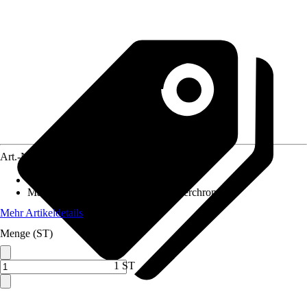
Art.-Nr.
5637319
Inhalt
:
8 Stück
Material
:
Chrom-Vanadium-Stahl, Verchromt
Mehr Artikeldetails
Menge (ST)
1 ST