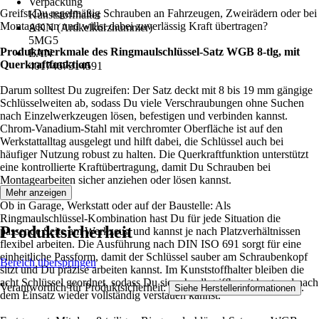
Verpackung
Greifst Du regelmäßig Schrauben an Fahrzeugen, Zweirädern oder bei
Kunststoffhalter
Montagen an und willst dabei zuverlässig Kraft übertragen?
AKN (Artikelkurznummer)
5MG5
Produktmerkmale des Ringmaulschlüssel-Satz WGB 8-tlg, mit
EAN
Querkraftfunktion
4017467314591
Darum solltest Du zugreifen: Der Satz deckt mit 8 bis 19 mm gängige
Schlüsselweiten ab, sodass Du viele Verschraubungen ohne Suchen
nach Einzelwerkzeugen lösen, befestigen und verbinden kannst.
Chrom-Vanadium-Stahl mit verchromter Oberfläche ist auf den
Werkstattalltag ausgelegt und hilft dabei, die Schlüssel auch bei
häufiger Nutzung robust zu halten. Die Querkraftfunktion unterstützt
eine kontrollierte Kraftübertragung, damit Du Schrauben bei
Montagearbeiten sicher anziehen oder lösen kannst.
Mehr anzeigen
Ob in Garage, Werkstatt oder auf der Baustelle: Als
Ringmaulschlüssel-Kombination hast Du für jede Situation die
Produktsicherheit
passende Seite am Werkzeug und kannst je nach Platzverhältnissen
flexibel arbeiten. Die Ausführung nach DIN ISO 691 sorgt für eine
einheitliche Passform, damit der Schlüssel sauber am Schraubenkopf
Bereich überspringen
sitzt und Du präzise arbeiten kannst. Im Kunststoffhalter bleiben die
acht Schlüssel geordnet, sodass Du sie schnell griffbereit hast und nach
Verantwortlich für Produktsicherheit:
.
Siehe Herstellerinformationen
dem Einsatz wieder vollständig verstauen kannst.