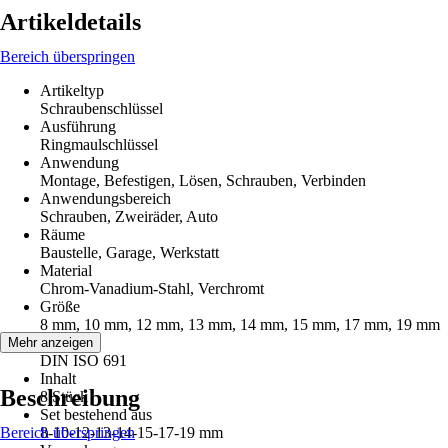
Artikeldetails
Bereich überspringen
Artikeltyp
Schraubenschlüssel
Ausführung
Ringmaulschlüssel
Anwendung
Montage, Befestigen, Lösen, Schrauben, Verbinden
Anwendungsbereich
Schrauben, Zweiräder, Auto
Räume
Baustelle, Garage, Werkstatt
Material
Chrom-Vanadium-Stahl, Verchromt
Größe
8 mm, 10 mm, 12 mm, 13 mm, 14 mm, 15 mm, 17 mm, 19 mm
Norm
Mehr anzeigen
DIN ISO 691
Inhalt
Beschreibung
8 Stück
Set bestehend aus
Bereich überspringen
8-10-12-13-14-15-17-19 mm