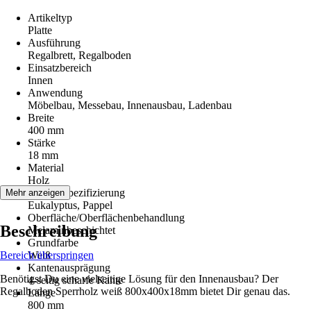
Artikeltyp
Platte
Ausführung
Regalbrett, Regalboden
Einsatzbereich
Innen
Anwendung
Möbelbau, Messebau, Innenausbau, Ladenbau
Breite
400 mm
Stärke
18 mm
Material
Holz
Materialspezifizierung
Mehr anzeigen
Eukalyptus, Pappel
Oberfläche/Oberflächenbehandlung
Beschreibung
Melaminbeschichtet
Grundfarbe
Bereich überspringen
Weiß
Kantenausprägung
Benötigst Du eine vielseitige Lösung für den Innenausbau? Der
4-seitig scharfe Kante
Regalboden Sperrholz weiß 800x400x18mm bietet Dir genau das.
Länge
800 mm