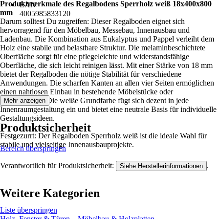
Produktmerkmale des Regalbodens Sperrholz weiß 18x400x800
EAN
mm
4005985833120
Darum solltest Du zugreifen: Dieser Regalboden eignet sich
hervorragend für den Möbelbau, Messebau, Innenausbau und
Ladenbau. Die Kombination aus Eukalyptus und Pappel verleiht dem
Holz eine stabile und belastbare Struktur. Die melaminbeschichtete
Oberfläche sorgt für eine pflegeleichte und widerstandsfähige
Oberfläche, die sich leicht reinigen lässt. Mit einer Stärke von 18 mm
bietet der Regalboden die nötige Stabilität für verschiedene
Anwendungen. Die scharfen Kanten an allen vier Seiten ermöglichen
einen nahtlosen Einbau in bestehende Möbelstücke oder
Regalsysteme. Die weiße Grundfarbe fügt sich dezent in jede
Mehr anzeigen
Innenraumgestaltung ein und bietet eine neutrale Basis für individuelle
Gestaltungsideen.
Produktsicherheit
Festgezurrt: Der Regalboden Sperrholz weiß ist die ideale Wahl für
stabile und vielseitige Innenausbauprojekte.
Bereich überspringen
Verantwortlich für Produktsicherheit:
.
Siehe Herstellerinformationen
Weitere Kategorien
Liste überspringen
Holz, Fenster & Türen
Möbelbau & Holzplatten