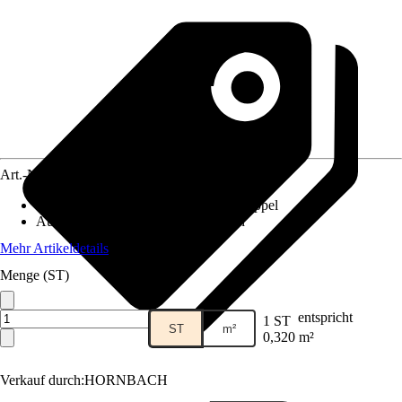
Art.-Nr.
10472892
Materialspezifizierung
:
Eukalyptus, Pappel
Ausführung
:
Regalbrett, Regalboden
Mehr Artikeldetails
Menge (ST)
entspricht
1 ST
ST
m²
0,320 m²
Verkauf durch:
HORNBACH