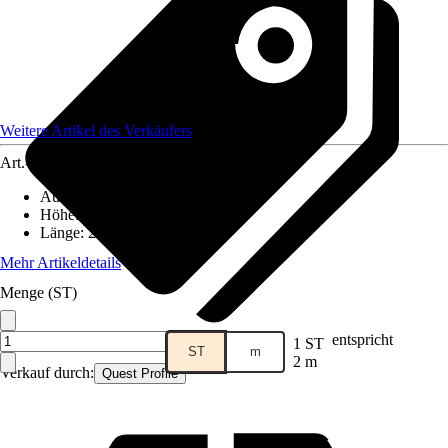
Weitere Artikel des Verkäufers
Art.-Nr.
12577918
Ausführung
:
Wandanschlussleiste
Höhe
:
40 mm
Länge
:
2.000 mm
Mehr Artikeldetails
Menge (ST)
entspricht
1 ST
ST
m
2 m
Verkauf durch:
Quest Profile