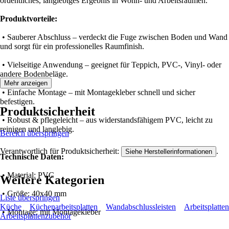
ordentliches, langlebiges Ergebnis in Wohn- und Arbeitsräumen.
Produktvorteile:
• Sauberer Abschluss – verdeckt die Fuge zwischen Boden und Wand
und sorgt für ein professionelles Raumfinish.
• Vielseitige Anwendung – geeignet für Teppich, PVC-, Vinyl- oder
andere Bodenbeläge.
Mehr anzeigen
• Einfache Montage – mit Montagekleber schnell und sicher
befestigen.
Produktsicherheit
• Robust & pflegeleicht – aus widerstandsfähigem PVC, leicht zu
reinigen und langlebig.
Bereich überspringen
Verantwortlich für Produktsicherheit:
.
Siehe Herstellerinformationen
Technische Daten:
• Material: PVC
Weitere Kategorien
• Größe: 40x40 mm
Liste überspringen
Küche
Küchenarbeitsplatten
Wandabschlussleisten
Arbeitsplatten
• Montage: mit Montagekleber
Arbeitsplattenzubehör