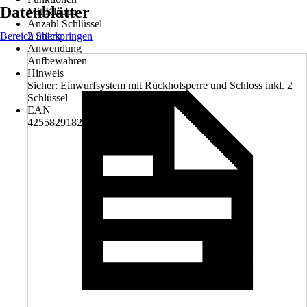
Datenblätter
Mit Klappe
Anzahl Schlüssel
Bereich überspringen
2 Stück
Anwendung
Aufbewahren
Hinweis
Sicher: Einwurfsystem mit Rückholsperre und Schloss inkl. 2
Schlüssel
EAN
4255829182758