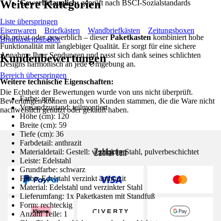
Weitere Kategorien
Gewerbetauglich:
geprüft nach BSCI-Sozialstandards
Liste überspringen
Eisenwaren
Briefkästen
Wandbriefkästen
Zeitungsboxen
Ob privat oder gewerblich – dieser
Paketkasten
kombiniert hohe
Briefkastenzubehör
Funktionalität mit langlebiger Qualität. Er sorgt für eine sichere
Annahme Ihrer Sendungen und passt sich dank seines schlichten
Kundenbewertungen
Designs harmonisch an jede Umgebung an.
Bereich überspringen
Weitere technische Eigenschaften:
Die Echtheit der Bewertungen wurde von uns nicht überprüft.
Farbe: gray
Bewertungen können auch von Kunden stammen, die die Ware nicht
Versandzustand: teilmontiert
nachweislich genutzt oder gekauft haben.
Höhe (cm): 120
Breite (cm): 59
Tiefe (cm): 36
Farbdetail: anthrazit
Zahlarten
Materialdetail: Gestell: verzinkter Stahl, pulverbeschichtet
Leiste: Edelstahl
Grundfarbe: schwarz
Farbe: Edelstahl verzinkt anthrazit
Material: Edelstahl und verzinkter Stahl
Lieferumfang: 1x Paketkasten mit Standfuß
Form: rechteckig
Anzahl Teile: 1