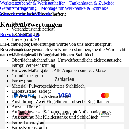
Werkstattzubehör & Werkstatthelfer
Tankanlagen & Zubehör
Gefahrstofflagerung
Montage für Werkbänke & Schränke
Sonderhöhen für Werkbänke
Weitere technische Eigenschaften:
Kundenbewertungen
Farbe: gray
Versandzustand: zerlegt
Höhe (cm): 185
Bereich überspringen
Breite (cm): 90
Die Echtheit der Bewertungen wurde von uns nicht überprüft.
Tiefe (cm): 45
Bewertungen können auch von Kunden stammen, die die Ware nicht
Farbdetail: grau
nachweislich genutzt oder gekauft haben.
Materialdetail: Pulverbeschichtetes Stahlblech
Oberflächenbehandlung: Umweltfreundliche elektrostatische
Farbpulverbeschichtung
Hinweis Maßangaben: Alle Angaben sind ca.-Maße
Grundfarbe: grau
Zahlarten
Farbe: grau
Material: Pulverbeschichtetes Stahlblech
Lieferzustand: zerlegt
Lieferumfang: 1x Aktenschrank
Ausführung: Zwei Flügeltüren und sechs Regalfächer
Anzahl Türen: 2
Aufbauhinweise: Selbstmontage mit Aufbauanleitung
Ausstattung: Mit Kleiderstange und Schließfach
Farbe Türen: grau
Farbe Korpus: grau