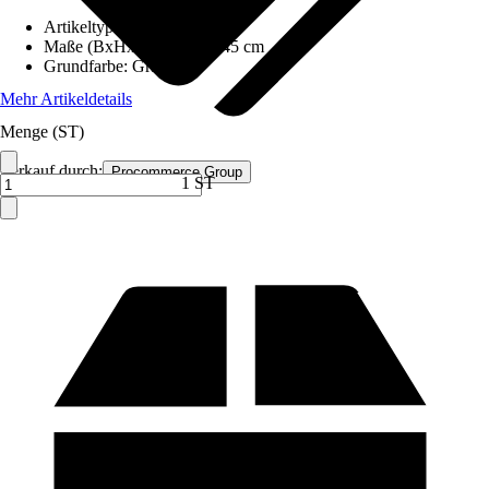
Artikeltyp
:
Schrank
Maße (BxHxT)
:
185x90x45 cm
Grundfarbe
:
Grau
Mehr Artikeldetails
Menge (ST)
Verkauf durch:
Procommerce Group
1 ST