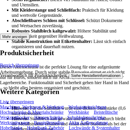
und Utensilien.
Mit Kleiderstange und Schließfach:
Praktisch für Kleidung
und wertvolle Gegenstände.
Abschließbares Schloss mit Schlüssel:
Schützt Dokumente
und Wertsachen zuverlässig.
Robustes Stahlblech kaltgewalzt:
Höhere Stabilität und
Langlebigkeit gegenüber Heißwalzung.
Mehr anzeigen
Stabile Konstruktion mit Etikettenhalter:
Lässt sich einfach
organisieren und dauerhaft nutzen.
Produktsicherheit
Bereich überspringen
Dieser Aktenschrank ist die perfekte Lösung für eine aufgeräumte
Arbeitsumgebung. Durch seine stabile Bauweise eignet er sich nicht
Verantwortlich für Produktsicherheit:
.
Siehe Herstellerinformationen
nur für Büros, sondern auch für Archive, Arbeitszimmer oder
Lagerbereiche. Funktionalität und Sicherheit gehen hier Hand in Hand
– so bleibt alles bestens organisiert und geschützt.
Weitere Kategorien
Liste überspringen
Maschinen, Werkzeug & Werkstatt
Werkstatteinrichtung
Hinweis:
Für die Stabilität wurde eine dickere Stahlstärke (0,6
Hochschränke & Materialschränke
Werkbänke
Beistelltische
mm) verwendet.
Werkstatthocker
Hängeschränke
Schubladenschränke
Hinweis:
Stahlblech kalt gewalzt und geformt. Dadurch bleibt
Werkstattwagen
Baustellenradios
Akku Aufbewahrung
die Metallstruktur erhalten und erhält mehr Stabilität als bei der
Hobelbänke
Hobelbank Zubehör
Lochwände & Systemhalter
üblichen Heißwalzung.