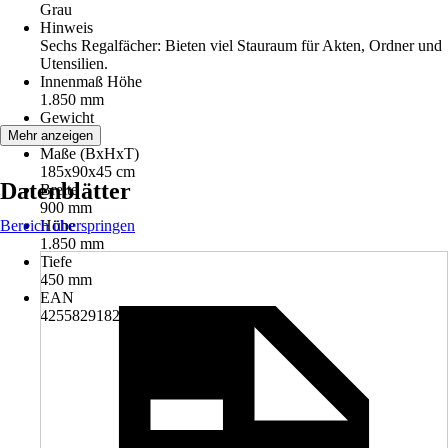
Grau
Hinweis
Sechs Regalfächer: Bieten viel Stauraum für Akten, Ordner und
Utensilien.
Innenmaß Höhe
1.850 mm
Gewicht
40,4 kg
Mehr anzeigen
Maße (BxHxT)
185x90x45 cm
Datenblätter
Breite
900 mm
Bereich überspringen
Höhe
1.850 mm
Tiefe
450 mm
EAN
4255829182673