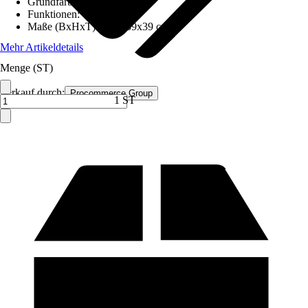
Grundfarbe
:
Grau
Funktionen
:
-
Maße (BxHxT)
:
45,5x39x39 cm
Mehr Artikeldetails
Menge (ST)
Verkauf durch:
Procommerce Group
1 ST