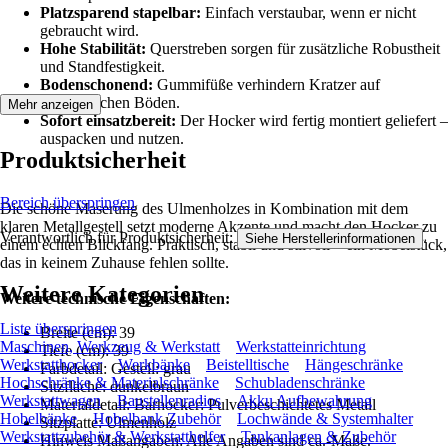
Platzsparend stapelbar:
Einfach verstaubar, wenn er nicht
gebraucht wird.
Hohe Stabilität:
Querstreben sorgen für zusätzliche Robustheit
und Standfestigkeit.
Bodenschonend:
Gummifüße verhindern Kratzer auf
empfindlichen Böden.
Mehr anzeigen
Sofort einsatzbereit:
Der Hocker wird fertig montiert geliefert –
auspacken und nutzen.
Produktsicherheit
Bereich überspringen
Die schöne Maserung des Ulmenholzes in Kombination mit dem
klaren Metallgestell setzt moderne Akzente und macht den Hocker zu
Verantwortlich für Produktsicherheit:
.
Siehe Herstellerinformationen
einem echten Blickfang. Praktisch, stabil und stilvoll – ein Möbelstück,
das in keinem Zuhause fehlen sollte.
Weitere Kategorien
Weitere technische Eigenschaften:
Liste überspringen
Breite (cm): 39
Maschinen, Werkzeug & Werkstatt
Werkstatteinrichtung
Tiefe (cm): 39
Werkstatthocker
Werkbänke
Beistelltische
Hängeschränke
Farbdetail: Gestell: grau
Hochschränke & Materialschränke
Schubladenschränke
Sitzfläche: dunkelbraun
Werkstattwagen
Baustellenradios
Akku Aufbewahrung
Materialdetail: Barhocker: Pulverbeschichtetes Metall
Hobelbänke
Hobelbank Zubehör
Lochwände & Systemhalter
Sitzplatte: Ulmenholz
Werkstattzubehör & Werkstatthelfer
Tankanlagen & Zubehör
Hinweis Maßangaben: Alle Angaben sind ca.-Maße.