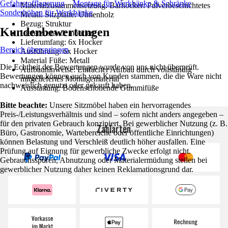
Gefahrstofflagerung
Montage für Werkbänke & Schränke
Materialzusammensetzung: Barhocker: Pulverbeschichtetes
Sonderhöhen für Werkbänke
Metall. Sitzplatte: Ulmenholz
Bezug: Struktur
Kundenbewertungen
Lieferzustand: montiert
Lieferumfang: 6x Hocker
Bereich überspringen
Ausführung: 6x Hocker
Material Füße: Metall
Die Echtheit der Bewertungen wurde von uns nicht überprüft.
Aufbauhinweise: Einfacher Aufbau durch vollständig
Bewertungen können auch von Kunden stammen, die die Ware nicht
mitgeliefertes Montagematerial
nachweislich genutzt oder gekauft haben.
Ausstattung: Bodenschonende Gummifüße
Bitte beachte:
Unsere Sitzmöbel haben ein hervorragendes
Preis-/Leistungsverhältnis und sind – sofern nicht anders angegeben –
für den privaten Gebrauch konzipiert. Bei gewerblicher Nutzung (z. B.
Zahlarten
Büro, Gastronomie, Wartebereiche oder öffentliche Einrichtungen)
können Belastung und Verschleiß deutlich höher ausfallen. Eine
Prüfung auf Eignung für gewerbliche Zwecke erfolgt nicht.
Gebrauchsspuren, Abnutzung oder Materialermüdung stellen bei
gewerblicher Nutzung daher keinen Reklamationsgrund dar.