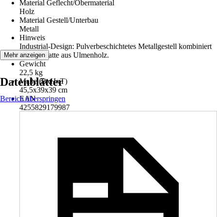
Material Geflecht/Obermaterial
Holz
Material Gestell/Unterbau
Metall
Hinweis
Industrial-Design: Pulverbeschichtetes Metallgestell kombiniert
mit Sitzplatte aus Ulmenholz.
Mehr anzeigen
Gewicht
22,5 kg
Datenblätter
Maße (BxHxT)
45,5x39x39 cm
Bereich überspringen
EAN
4255829179987