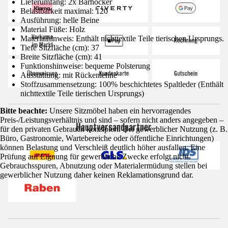
Lieferumfang: 2x Barhocker
Belastbarkeit maximal: 120
Ausführung: helle Beine
Material Füße: Holz
Materialhinweis: Enthält nichttextile Teile tierischen Ursprungs.
Tiefe Sitzfläche (cm): 37
Breite Sitzfläche (cm): 41
Funktionshinweise: bequeme Polsterung
Ausstattung: mit Rückenlehne
Stoffzusammensetzung: 100% beschichtetes Spaltleder (Enthält
nichttextile Teile tierischen Ursprungs)
Bitte beachte:
Unsere Sitzmöbel haben ein hervorragendes
Preis-/Leistungsverhältnis und sind – sofern nicht anders angegeben –
Hauptversandpartner
für den privaten Gebrauch konzipiert. Bei gewerblicher Nutzung (z. B.
Büro, Gastronomie, Wartebereiche oder öffentliche Einrichtungen)
können Belastung und Verschleiß deutlich höher ausfallen. Eine
Prüfung auf Eignung für gewerbliche Zwecke erfolgt nicht.
Gebrauchsspuren, Abnutzung oder Materialermüdung stellen bei
gewerblicher Nutzung daher keinen Reklamationsgrund dar.