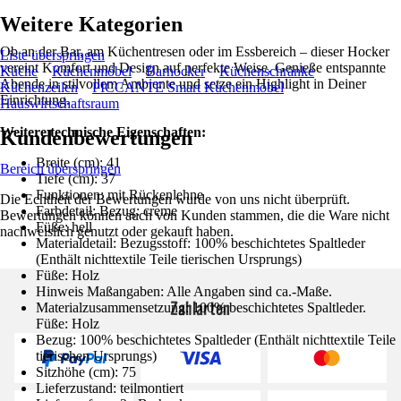
Weitere Kategorien
Ob an der Bar, am Küchentresen oder im Essbereich – dieser Hocker
Liste überspringen
vereint Komfort und Design auf perfekte Weise. Genieße entspannte
Küche
Küchenmöbel
Barhocker
Küchenschränke
Abende in stilvollem Ambiente und setze ein Highlight in Deiner
Küchenzeilen
PICCANTE Smart Küchenmöbel
Einrichtung.
Hauswirtschaftsraum
Weitere technische Eigenschaften:
Kundenbewertungen
Breite (cm): 41
Bereich überspringen
Tiefe (cm): 37
Funktionen: mit Rückenlehne
Die Echtheit der Bewertungen wurde von uns nicht überprüft.
Farbdetail: Bezug: creme
Bewertungen können auch von Kunden stammen, die die Ware nicht
Füße: hell
nachweislich genutzt oder gekauft haben.
Materialdetail: Bezugsstoff: 100% beschichtetes Spaltleder
(Enthält nichttextile Teile tierischen Ursprungs)
Füße: Holz
Hinweis Maßangaben: Alle Angaben sind ca.-Maße.
Zahlarten
Materialzusammensetzung: 100% beschichtetes Spaltleder.
Füße: Holz
Bezug: 100% beschichtetes Spaltleder (Enthält nichttextile Teile
tierischen Ursprungs)
Sitzhöhe (cm): 75
Lieferzustand: teilmontiert