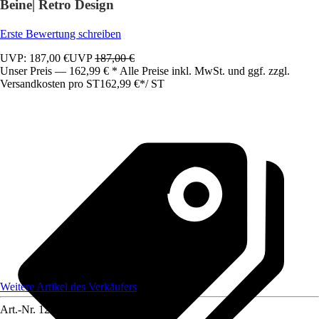
Beine| Retro Design
Erste Bewertung schreiben
UVP: 187,00 €
UVP
187,00 €
Unser Preis — 162,99 € * Alle Preise inkl. MwSt. und ggf. zzgl.
Versandkosten pro ST
162,99 €
*
/
ST
Weitere Artikel des Verkäufers
Art.-Nr.
12585239