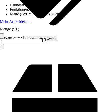
Grundfarbe
:
Weiß
Funktionen
:
-
Maße (BxHxT)
:
110x46x54 cm
Mehr Artikeldetails
Menge (ST)
Verkauf durch:
Procommerce Group
1 ST