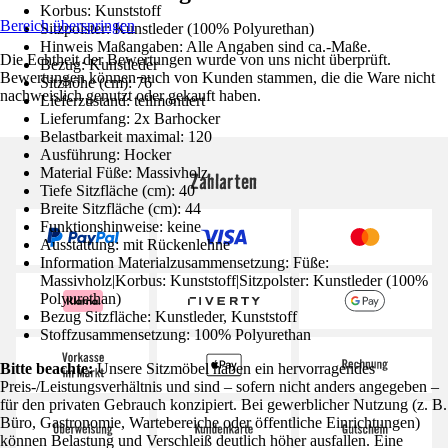
Korbus: Kunststoff
Bereich überspringen
Sitzpolster: Kunstleder (100% Polyurethan)
Hinweis Maßangaben: Alle Angaben sind ca.-Maße.
Die Echtheit der Bewertungen wurde von uns nicht überprüft.
Bezug: Kunstleder
Bewertungen können auch von Kunden stammen, die die Ware nicht
Sitzhöhe (cm): 76
nachweislich genutzt oder gekauft haben.
Lieferzustand: teilmontiert
Lieferumfang: 2x Barhocker
Belastbarkeit maximal: 120
Ausführung: Hocker
Material Füße: Massivholz
Zahlarten
Tiefe Sitzfläche (cm): 40
Breite Sitzfläche (cm): 44
Funktionshinweise: keine
Ausstattung: mit Rückenlehne
Information Materialzusammensetzung: Füße:
Massivholz|Korbus: Kunststoff|Sitzpolster: Kunstleder (100%
Polyurethan)
Bezug Sitzfläche: Kunstleder, Kunststoff
Stoffzusammensetzung: 100% Polyurethan
Bitte beachte:
Unsere Sitzmöbel haben ein hervorragendes
Preis-/Leistungsverhältnis und sind – sofern nicht anders angegeben –
für den privaten Gebrauch konzipiert. Bei gewerblicher Nutzung (z. B.
Büro, Gastronomie, Wartebereiche oder öffentliche Einrichtungen)
können Belastung und Verschleiß deutlich höher ausfallen. Eine