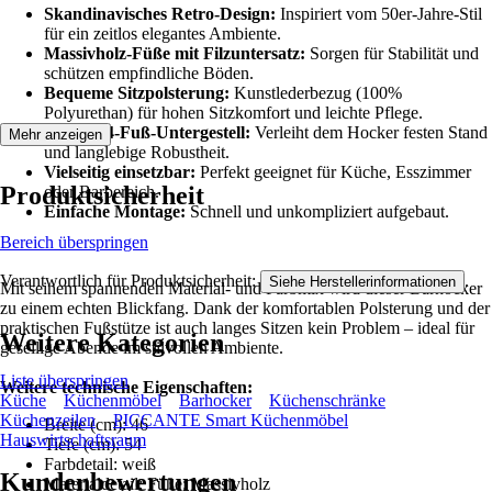
Skandinavisches Retro-Design:
Inspiriert vom 50er-Jahre-Stil
für ein zeitlos elegantes Ambiente.
Massivholz-Füße mit Filzuntersatz:
Sorgen für Stabilität und
schützen empfindliche Böden.
Bequeme Sitzpolsterung:
Kunstlederbezug (100%
Polyurethan) für hohen Sitzkomfort und leichte Pflege.
Stabiles 4-Fuß-Untergestell:
Verleiht dem Hocker festen Stand
Mehr anzeigen
und langlebige Robustheit.
Vielseitig einsetzbar:
Perfekt geeignet für Küche, Esszimmer
Produktsicherheit
oder Barbereich.
Einfache Montage:
Schnell und unkompliziert aufgebaut.
Bereich überspringen
Verantwortlich für Produktsicherheit:
.
Siehe Herstellerinformationen
Mit seinem spannenden Material- und Farbmix wird dieser Barhocker
zu einem echten Blickfang. Dank der komfortablen Polsterung und der
praktischen Fußstütze ist auch langes Sitzen kein Problem – ideal für
Weitere Kategorien
gesellige Abende im stilvollen Ambiente.
Liste überspringen
Weitere technische Eigenschaften:
Küche
Küchenmöbel
Barhocker
Küchenschränke
Küchenzeilen
PICCANTE Smart Küchenmöbel
Breite (cm): 46
Hauswirtschaftsraum
Tiefe (cm): 54
Farbdetail: weiß
Kundenbewertungen
Materialdetail: Füße: Massivholz