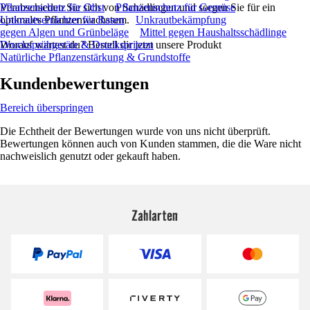
Verabschieden Sie sich von Schädlingen und sorgen Sie für ein
Pflanzenschutz für Obst
Pflanzenschutz für Gemüse
optimales Pflanzenwachstum.
Unkrautvernichter für Rasen
Unkrautbekämpfung
gegen Algen und Grünbeläge
Mittel gegen Haushaltsschädlinge
Worauf wartest du? Bestell dir jetzt unsere Produkt
Drucksprühgeräte & Druckspritzen
Natürliche Pflanzenstärkung & Grundstoffe
Kundenbewertungen
Bereich überspringen
Die Echtheit der Bewertungen wurde von uns nicht überprüft.
Bewertungen können auch von Kunden stammen, die die Ware nicht
nachweislich genutzt oder gekauft haben.
Zahlarten