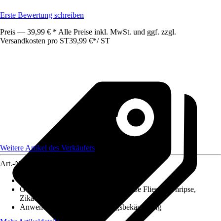
Erste Bewertung schreiben
Preis — 39,99 € * Alle Preise inkl. MwSt. und ggf. zzgl.
Versandkosten pro ST
39,99 €
*
/
ST
Weitere Artikel des Verkäufers
Art.-Nr.
12487393
Ausführung
:
Lockstoff
Geeignet gegen
:
Trauermücken, Weiße Fliegen, Thripse,
Zikaden
Anwendung
:
Pflanzenschädlingsbekämpfung