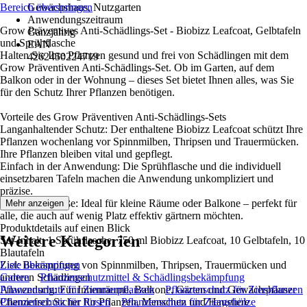
Bereich überspringen
Gewächshaus, Nutzgarten
Anwendungszeitraum
Grow Präventives Anti-Schädlings-Set - Biobizz Leafcoat, Gelbtafeln
Ganzjährig
und Sprühflasche
EAN
Halten Sie Ihre Pflanzen gesund und frei von Schädlingen mit dem
4262450224719
Grow Präventiven Anti-Schädlings-Set. Ob im Garten, auf dem
Balkon oder in der Wohnung – dieses Set bietet Ihnen alles, was Sie
für den Schutz Ihrer Pflanzen benötigen.
Vorteile des Grow Präventiven Anti-Schädlings-Sets
Langanhaltender Schutz: Der enthaltene Biobizz Leafcoat schützt Ihre
Pflanzen wochenlang vor Spinnmilben, Thripsen und Trauermücken.
Ihre Pflanzen bleiben vital und gepflegt.
Einfach in der Anwendung: Die Sprühflasche und die individuell
einsetzbaren Tafeln machen die Anwendung unkompliziert und
präzise.
Kompakte Größe: Ideal für kleine Räume oder Balkone – perfekt für
Mehr anzeigen
alle, die auch auf wenig Platz effektiv gärtnern möchten.
Produktdetails auf einen Blick
Weitere Kategorien
Set-Inhalt: 1 Sprühflasche, 750 ml Biobizz Leafcoat, 10 Gelbtafeln, 10
Blautafeln
Ziel: Bekämpfung von Spinnmilben, Thripsen, Trauermücken und
Liste überspringen
anderen Schädlingen
Garten
Pflanzenschutzmittel & Schädlingsbekämpfung
Anwendung: Für Innenräume, Balkone, Gärten und Gewächshäuser
Pflanzenschutz für Zimmerpflanzen
Pflanzenschutz für Zierpflanzen
Chemiefrei: Sicher für Pflanzen, Menschen und Haustiere
Pflanzenschutz für Rosen
Pflanzenschutz für Ziergehölze