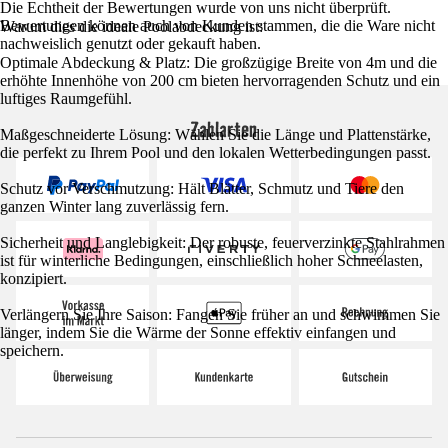
Die Echtheit der Bewertungen wurde von uns nicht überprüft.
Bewertungen können auch von Kunden stammen, die die Ware nicht
Warum dies die ideale Poolabdeckung ist:
nachweislich genutzt oder gekauft haben.
Optimale Abdeckung & Platz: Die großzügige Breite von 4m und die
erhöhte Innenhöhe von 200 cm bieten hervorragenden Schutz und ein
luftiges Raumgefühl.
Zahlarten
Maßgeschneiderte Lösung: Wählen Sie die Länge und Plattenstärke,
die perfekt zu Ihrem Pool und den lokalen Wetterbedingungen passt.
Schutz vor Verschmutzung: Hält Blätter, Schmutz und Tiere den
ganzen Winter lang zuverlässig fern.
Sicherheit und Langlebigkeit: Der robuste, feuerverzinkte Stahlrahmen
ist für winterliche Bedingungen, einschließlich hoher Schneelasten,
konzipiert.
Verlängern Sie Ihre Saison: Fangen Sie früher an und schwimmen Sie
länger, indem Sie die Wärme der Sonne effektiv einfangen und
speichern.