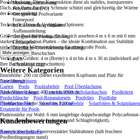
Poolabdeckung. Diese Konstruktion dient als stabiles, transparentes
Materialspezifizierung
Dach, das Ihren Pool vor Schmutz schützt und gleichzeitig die Wärme
Polycarbonat (PC)
der Sonne einfängt.
Geeignet für Poolvariante
Framepool
Technische Daten & Verfügbare Optionen:
Im Lieferumfang enthalten
Aufbauanleitung
Größe der Poolabdeckung, die Sie sich ansehen:4 m x 6 m mit 6 mm
Geeignet für Poolausführung
starken Polycarbonat-Platten – die ideale Kombination aus Stabilität
Einbaupool
und effizienter Wärmeisolierung für mittelgroße Pools.
Oberfläche/Oberflächenbehandlung
Mehr anzeigen
Kunststoffbeschichtet
Verfügbare Größen: 4 m (Breite) x 4 m bis 4 m x 30 m (individuell auf
EAN
Ihre Beckenlänge zugeschnitten)
4751049383222
Weitere Kategorien
Innenhöhe: 200 cm (bietet exzellenten Kopfraum und Platz für
Ausrüstung)
Liste überspringen
Garten
Pools
Poolzubehör
Pool Überdachung
Abdeckbare Länge: 400 cm bis 3000 cm
Pool-Abdeckplanen
Gartenduschen & Solarduschen
Poolleitern
Poolschläuche
Pool-Reparatursets
Poolvlies
Poolfolie
Überdachte Fläche: 16 m² bis 120 m²
Poolthermometer
Sonstiges Poolzubehör
Solarfolien & Solarplanen
Ersatzteile für Pools
Plattenstärke zur Wahl: 6 mm langlebige doppelwandige Polycarbonat-
Kundenbewertungen
Platten (hervorragende Isolierung und Schlagfestigkeit).
Korrosionsschutz: Feuerverzinkter Stahlrahmen (hält feuchten
Bereich überspringen
Poolbedingungen stand)