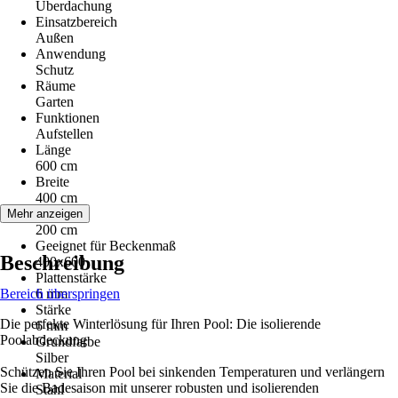
Überdachung
Einsatzbereich
Außen
Anwendung
Schutz
Räume
Garten
Funktionen
Aufstellen
Länge
600 cm
Breite
400 cm
Höhe
Mehr anzeigen
200 cm
Geeignet für Beckenmaß
Beschreibung
400x600
Plattenstärke
Bereich überspringen
6 mm
Stärke
Die perfekte Winterlösung für Ihren Pool: Die isolierende
6 mm
Poolabdeckung
Grundfarbe
Silber
Schützen Sie Ihren Pool bei sinkenden Temperaturen und verlängern
Material
Sie die Badesaison mit unserer robusten und isolierenden
Stahl