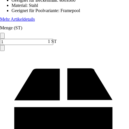
Geeignet für Beckenmaß
:
400x600
Material
:
Stahl
Geeignet für Poolvariante
:
Framepool
Mehr Artikeldetails
Menge (ST)
1 ST