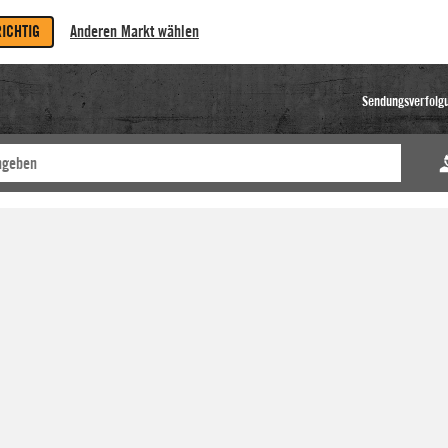
RICHTIG
Anderen Markt wählen
Sendungsverfolg