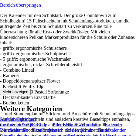
Bereich überspringen
Der Kalender für den Schulstart. Der große Countdown zum
Schulbeginn! 15 Faltschachteln mit Schulanfangsprodukten, um die
aufregende Zeit bis zum Schulstart zu verkürzen.Eine tolle
Überraschung für alle Erst- oder Zweitklässler. Mit vielen
kindersicheren Pelikan Markenprodukten für die Schule oder Zuhause.
Inhalt:
- griffix ergonomische Schulschere
- griffix ergonomischer Schulpinsel
- 5 griffix ergonomische Wachsmaler
- ergonomischer, dicker Schreiblernbleistift
- Combino Lineal
- Radierer
- Doppeldosenanspitzer Flower
- Klebestift Pelifix 10g
- Textmarker 490 Pastell Softorange
Mehr anzeigen
- Deckfarbkasten Ersatzfarbe
- Buchetiketten
Weitere Kategorien
... und Stundenplan mit Stickern und Broschüre mit Schulanfangstipps.
Auf den Faltschachteln sind außedem kreative Basteltipps enthalten,
Liste überspringen
die über einen QR-Code auf der Pelikan website abrufbar sind.
Innendeko & Bildershop
Bildershop & Wanddeko
Kalender
Die meisten Produkte finden sich auf den Schulzetteln der
Wandkalender
Familienplaner
Streifenplaner
Bastelkalender
Grundschulen wieder: Alles sinnvolle und vor allem sichere
Abreißkalender
Tischkalender
Buchkalender & Taschenkalender