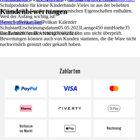
Schulprodukte für kleine Kinderhände.Vieles ist aus der beliebten
Kundenbewertungen
Pelikan griffix-Familie mit ergonomischen Eigenschaften enthalten.
Weil der Anfang wichtig ist!
HerstellerPelikanTitelPelikan Kalender
Bereich überspringen
SchulstartErscheinungsdatum05.05.2023Laenge450 mmHoehe35
Die Echtheit der Bewertungen wurde von uns nicht überprüft.
mmBreite260 mmEAN4012700823243
Bewertungen können auch von Kunden stammen, die die Ware nicht
nachweislich genutzt oder gekauft haben.
Zahlarten