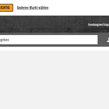
RICHTIG
Anderen Markt wählen
Sendungsverfolg