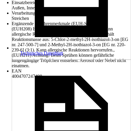
Einsatzbereich
Außen, Innen
Verarbeitung
Streichen
Ergänzende Gefahrenmerkmale (EUH-Sätze)
(EUH208) Enthält 1,2-Benzisothiazol-3(2H)-on. Kann
allergische Reaktionen hervorrufen., (EUH208) Enthält
Reaktionsmasse aus: 5-Chlor-2-methyl-2H-isothiazol-3-on [EG
nr. 247-500-7] und 2-Methyl-2H-isothiazol-3-on [EG nr. 220-
239-6] (3:1). Kann allergische Reaktionen hervorrufen.,
Technisches Datenblatt
(EUH211) Achtung! Beim Sprühen können gefährliche
lungengängige Tröpfchen entstehen. Aerosol oder Nebel nicht
einatmen.
EAN
4004707247498