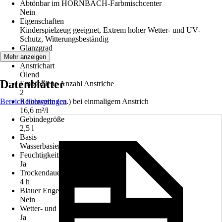
Abtönbar im HORNBACH-Farbmischcenter
Nein
Eigenschaften
Kinderspielzeug geeignet, Extrem hoher Wetter- und UV-
Schutz, Witterungsbeständig
Glanzgrad
Matt
Mehr anzeigen
Anstrichart
Ölend
Datenblätter
Empfohlene Anzahl Anstriche
2
Bereich überspringen
Reichweite (ca.) bei einmaligem Anstrich
16,6 m²/l
Gebindegröße
2,5 l
Basis
Wasserbasierend
Feuchtigkeitsregulierend
Ja
Trockendauer ca.
4 h
Blauer Engel
Nein
Wetter- und UV-Beständigkeit
Ja