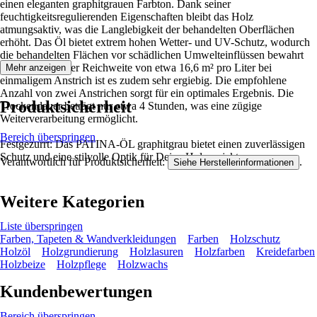
einen eleganten graphitgrauen Farbton. Dank seiner
feuchtigkeitsregulierenden Eigenschaften bleibt das Holz
atmungsaktiv, was die Langlebigkeit der behandelten Oberflächen
erhöht. Das Öl bietet extrem hohen Wetter- und UV-Schutz, wodurch
die behandelten Flächen vor schädlichen Umwelteinflüssen bewahrt
werden. Mit einer Reichweite von etwa 16,6 m² pro Liter bei
Mehr anzeigen
einmaligem Anstrich ist es zudem sehr ergiebig. Die empfohlene
Anzahl von zwei Anstrichen sorgt für ein optimales Ergebnis. Die
Produktsicherheit
Trockendauer beträgt nur etwa 4 Stunden, was eine zügige
Weiterverarbeitung ermöglicht.
Bereich überspringen
Festgezurrt: Das PATINA-ÖL graphitgrau bietet einen zuverlässigen
Schutz und eine stilvolle Optik für Deine Holzprojekte.
Verantwortlich für Produktsicherheit:
.
Siehe Herstellerinformationen
Weitere Kategorien
Liste überspringen
Farben, Tapeten & Wandverkleidungen
Farben
Holzschutz
Holzöl
Holzgrundierung
Holzlasuren
Holzfarben
Kreidefarben
Holzbeize
Holzpflege
Holzwachs
Kundenbewertungen
Bereich überspringen