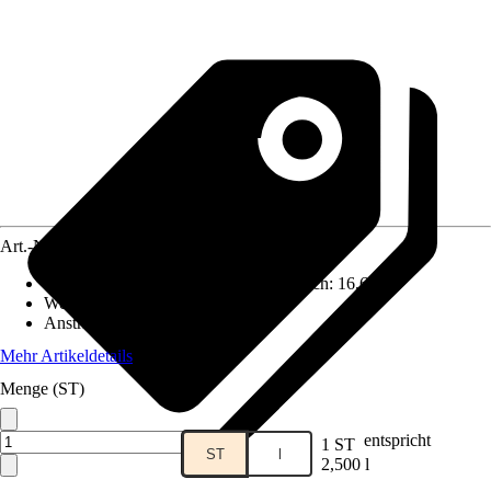
Art.-Nr.
10475317
Reichweite (ca.) bei einmaligem Anstrich
:
16,6 m²/l
Wetter- und UV-Beständigkeit
:
Ja
Anstrichart
:
Ölend
Mehr Artikeldetails
Menge (ST)
entspricht
1 ST
ST
l
2,500 l