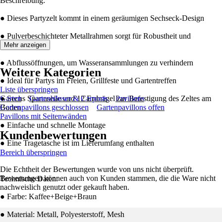
Beschreibung:
● Dieses Partyzelt kommt in einem geräumigen Sechseck-Design
● Pulverbeschichteter Metallrahmen sorgt für Robustheit und
Langlebigkeit
Mehr anzeigen
● Abflussöffnungen, um Wasseransammlungen zu verhindern
Weitere Kategorien
● Ideal für Partys im Freien, Grillfeste und Gartentreffen
Liste überspringen
● Sechs Spannseile und 12 Erdnägel zur Befestigung des Zeltes am
Garten
Gartenhäuser & Carports
Pavillons
Boden
Gartenpavillons geschlossen
Gartenpavillons offen
Pavillons mit Seitenwänden
● Einfache und schnelle Montage
Kundenbewertungen
● Eine Tragetasche ist im Lieferumfang enthalten
Bereich überspringen
Die Echtheit der Bewertungen wurde von uns nicht überprüft.
Bewertungen können auch von Kunden stammen, die die Ware nicht
Technische Daten:
nachweislich genutzt oder gekauft haben.
● Farbe: Kaffee+Beige+Braun
● Material: Metall, Polyesterstoff, Mesh