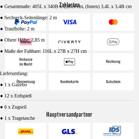
Zahlarten
● Gesamtmaße: 405L x 340B x 2,85H cm, (Innen) 3,4L x 3,4B cm
● Sechseck-Seitenlänge: 2 m
● Traufhöhe: 2 m
● Obere Höhe: 2,85 m
● Maße der Faltbare: 116L x 27B x 27H cm
Lieferumfang:
● 1 x Gazebo
● 12 x Erdspieß
● 6 x Zugseil
Hauptversandpartner
● 1 x Tragetasche