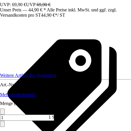
UVP: 69,90 €
UVP
69,90 €
Unser Preis — 44,90 € * Alle Preise inkl. MwSt. und ggf. zzgl.
Versandkosten pro ST
44,90 €
*
/
ST
Weitere Artikel des Verkäufers
Art.-Nr.
12445151
Mehr Artikeldetails
Menge (ST)
1 ST