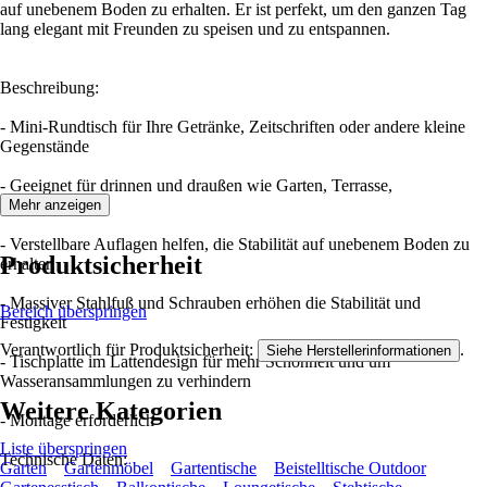
auf unebenem Boden zu erhalten. Er ist perfekt, um den ganzen Tag
lang elegant mit Freunden zu speisen und zu entspannen.
Beschreibung:
- Mini-Rundtisch für Ihre Getränke, Zeitschriften oder andere kleine
Gegenstände
- Geeignet für drinnen und draußen wie Garten, Terrasse,
Wohnzimmer
Mehr anzeigen
- Verstellbare Auflagen helfen, die Stabilität auf unebenem Boden zu
Produktsicherheit
erhalten
- Massiver Stahlfuß und Schrauben erhöhen die Stabilität und
Bereich überspringen
Festigkeit
Verantwortlich für Produktsicherheit:
.
Siehe Herstellerinformationen
- Tischplatte im Lattendesign für mehr Schönheit und um
Wasseransammlungen zu verhindern
Weitere Kategorien
- Montage erforderlich
Liste überspringen
Technische Daten:
Garten
Gartenmöbel
Gartentische
Beistelltische Outdoor