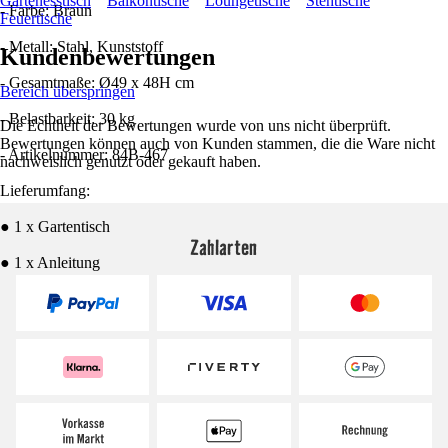
Gartenesstisch
Balkontische
Loungetische
Stehtische
- Farbe: Braun
Feuertische
- Metall: Stahl, Kunststoff
Kundenbewertungen
- Gesamtmaße: Ø49 x 48H cm
Bereich überspringen
- Belastbarkeit: 30 kg
Die Echtheit der Bewertungen wurde von uns nicht überprüft.
Bewertungen können auch von Kunden stammen, die die Ware nicht
- Artikelnummer: 84B-467
nachweislich genutzt oder gekauft haben.
Lieferumfang:
● 1 x Gartentisch
Zahlarten
● 1 x Anleitung