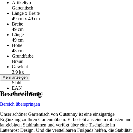
Artikeltyp
Gartentisch
Länge x Breite
49 cm x 49 cm
Breite
49 cm
Länge
49 cm
Höhe
48 cm
Grundfarbe
Braun
Gewicht
3,9 kg
Material
Mehr anzeigen
Stahl
EAN
Beschreibung
4251774907484
Bereich überspringen
Unser schöner Gartentisch von Outsunny ist eine einzigartige
Ergänzung zu Ihren Gartenmöbeln. Er besteht aus einem robusten und
langlebigen Stahlrahmen und verfügt über eine Tischplatte im
Lattenrost-Design. Und die verstellbaren Fußpads helfen, die Stabilität