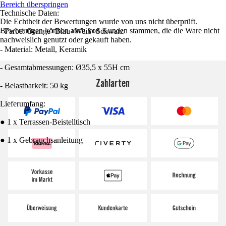
Bereich überspringen
Technische Daten:
Die Echtheit der Bewertungen wurde von uns nicht überprüft.
Bewertungen können auch von Kunden stammen, die die Ware nicht
- Farbe: Orange+Blau+Weiß+Schwarz
nachweislich genutzt oder gekauft haben.
- Material: Metall, Keramik
- Gesamtabmessungen: Ø35,5 x 55H cm
Zahlarten
- Belastbarkeit: 50 kg
Lieferumfang:
● 1 x Terrassen-Beistelltisch
● 1 x Gebrauchsanleitung