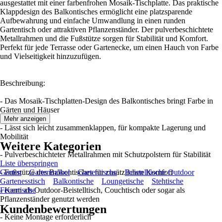
ausgestattet mit einer farbenfrohen Mosaik-Tischplatte. Das praktische
Klappdesign des Balkontisches ermöglicht eine platzsparende
Aufbewahrung und einfache Umwandlung in einen runden
Gartentisch oder attraktiven Pflanzenständer. Der pulverbeschichtete
Metallrahmen und die Fußstütze sorgen für Stabilität und Komfort.
Perfekt für jede Terrasse oder Gartenecke, um einen Hauch von Farbe
und Vielseitigkeit hinzuzufügen.
Beschreibung:
- Das Mosaik-Tischplatten-Design des Balkontisches bringt Farbe in
Gärten und Häuser
Mehr anzeigen
- Lässt sich leicht zusammenklappen, für kompakte Lagerung und
Mobilität
Weitere Kategorien
- Pulverbeschichteter Metallrahmen mit Schutzpolstern für Stabilität
Liste überspringen
- Fußstütze des Balkontisches für zusätzlichen Komfort
Garten
Gartenmöbel
Gartentische
Beistelltische Outdoor
Gartenesstisch
Balkontische
Loungetische
Stehtische
- Kann als Outdoor-Beistelltisch, Couchtisch oder sogar als
Feuertische
Pflanzenständer genutzt werden
Kundenbewertungen
- Keine Montage erforderlich