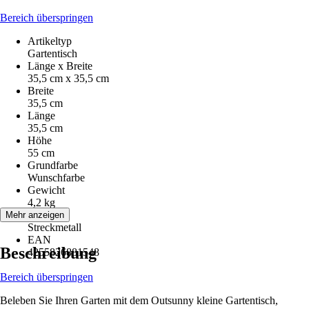
Bereich überspringen
Artikeltyp
Gartentisch
Länge x Breite
35,5 cm x 35,5 cm
Breite
35,5 cm
Länge
35,5 cm
Höhe
55 cm
Grundfarbe
Wunschfarbe
Gewicht
4,2 kg
Material
Mehr anzeigen
Streckmetall
EAN
Beschreibung
4255826881548
Bereich überspringen
Beleben Sie Ihren Garten mit dem Outsunny kleine Gartentisch,