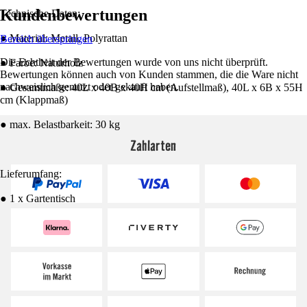
Kundenbewertungen
Technische Daten:
● Material: Metall, Polyrattan
Bereich überspringen
Die Echtheit der Bewertungen wurde von uns nicht überprüft.
● Farbe: Naturholz
Bewertungen können auch von Kunden stammen, die die Ware nicht
nachweislich genutzt oder gekauft haben.
● Gesamtmaße: 40L x 40B x 40H cm (Aufstellmaß), 40L x 6B x 55H
cm (Klappmaß)
● max. Belastbarkeit: 30 kg
Zahlarten
Lieferumfang:
● 1 x Gartentisch