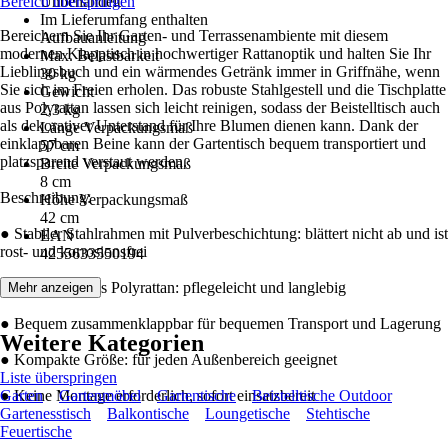
Bereich überspringen
Unbehandelt
Im Lieferumfang enthalten
Bereichern Sie Ihr Garten- und Terrassenambiente mit diesem
Aufbauanleitung
modernen Klapptisch in hochwertiger Rattanoptik und halten Sie Ihr
Max. Belastbarkeit
Lieblingsbuch und ein wärmendes Getränk immer in Griffnähe, wenn
30 kg
Sie sich im Freien erholen. Das robuste Stahlgestell und die Tischplatte
Gewicht
aus Polyrattan lassen sich leicht reinigen, sodass der Beistelltisch auch
2,3 kg
als dekorativer Unterstand für Ihre Blumen dienen kann. Dank der
Länge Verpackungsmaß
einklappbaren Beine kann der Gartentisch bequem transportiert und
57 cm
platzsparend verstaut werden.
Breite Verpackungsmaß
8 cm
Beschreibung:
Höhe Verpackungsmaß
42 cm
● Stabiler Stahlrahmen mit Pulverbeschichtung: blättert nicht ab und ist
EAN
rost- und korrosionsfrei
4255633550194
● Tischplatte aus Polyrattan: pflegeleicht und langlebig
Mehr anzeigen
● Bequem zusammenklappbar für bequemen Transport und Lagerung
Weitere Kategorien
● Kompakte Größe: für jeden Außenbereich geeignet
Liste überspringen
● Keine Montage erforderlich, sofort einsatzbereit
Garten
Gartenmöbel
Gartentische
Beistelltische Outdoor
Gartenesstisch
Balkontische
Loungetische
Stehtische
Feuertische