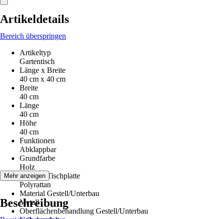
Artikeldetails
Bereich überspringen
Artikeltyp
Gartentisch
Länge x Breite
40 cm x 40 cm
Breite
40 cm
Länge
40 cm
Höhe
40 cm
Funktionen
Abklappbar
Grundfarbe
Holz
Material Tischplatte
Mehr anzeigen
Polyrattan
Material Gestell/Unterbau
Beschreibung
Metall
Oberflächenbehandlung Gestell/Unterbau