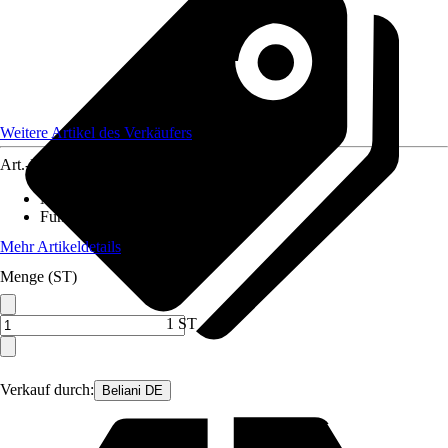
Weitere Artikel des Verkäufers
Art.-Nr.
12459764
Material Tischplatte
:
Holz
Funktionen
:
-
Mehr Artikeldetails
Menge (ST)
1 ST
Verkauf durch:
Beliani DE