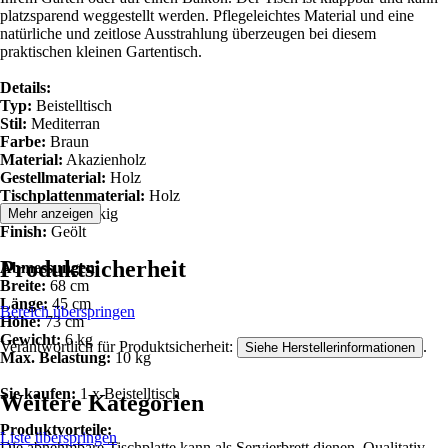
platzsparend weggestellt werden. Pflegeleichtes Material und eine
natürliche und zeitlose Ausstrahlung überzeugen bei diesem
praktischen kleinen Gartentisch.
Details:
Typ:
Beistelltisch
Stil:
Mediterran
Farbe:
Braun
Material:
Akazienholz
Gestellmaterial:
Holz
Tischplattenmaterial:
Holz
Form:
Rechteckig
Mehr anzeigen
Finish:
Geölt
Produktsicherheit
Abmessungen:
Breite:
68 cm
Länge:
45 cm
Bereich überspringen
Höhe:
73 cm
Gewicht:
6 kg
Verantwortlich für Produktsicherheit:
.
Siehe Herstellerinformationen
Max. Belastung:
10 kg
Sie kaufen:
1 x Beistelltisch
Weitere Kategorien
Produktvorteile:
Liste überspringen
Die abnehmbare Tischplatte kann als Servierbrett dienen, Qualitativ