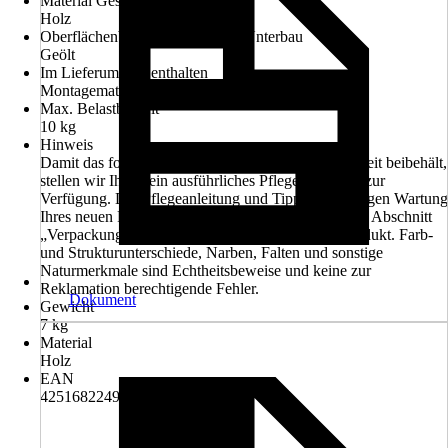
Material Gestell/Unterbau
Holz
Oberflächenbehandlung Gestell/Unterbau
Geölt
Im Lieferumfang enthalten
Montagematerial
Max. Belastbarkeit
10 kg
Hinweis
Damit das folgende Produkt jahrelang seine Schönheit beibehält,
stellen wir Ihnen ein ausführliches Pflegehandbuch zur
Verfügung. Die Pflegeanleitung und Tipps zur richtigen Wartung
Ihres neuen Produkts finden Sie finden Sie unten im Abschnitt
„Verpackung und Montage“., Holz ist ein Naturprodukt. Farb-
und Strukturunterschiede, Narben, Falten und sonstige
Naturmerkmale sind Echtheitsbeweise und keine zur
Reklamation berechtigende Fehler.
Dokument
Gewicht
7 kg
Material
Holz
EAN
4251682249515