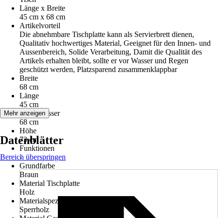
Länge x Breite
45 cm x 68 cm
Artikelvorteil
Die abnehmbare Tischplatte kann als Servierbrett dienen,
Qualitativ hochwertiges Material, Geeignet für den Innen- und
Aussenbereich, Solide Verarbeitung, Damit die Qualität des
Artikels erhalten bleibt, sollte er vor Wasser und Regen
geschützt werden, Platzsparend zusammenklappbar
Breite
68 cm
Länge
45 cm
Durchmesser
Mehr anzeigen
68 cm
Höhe
Datenblätter
73 cm
Funktionen
Bereich überspringen
-
Grundfarbe
Braun
Material Tischplatte
Holz
Materialspezifizierung Tischplatte
Sperrholz