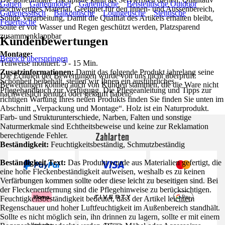
Garten
Gartenmöbel
Gartentische
Beistelltische Outdoor
hochwertiges Material, Geeignet für den Innen- und Aussenbereich,
Gartenesstisch
Balkontische
Loungetische
Stehtische
Solide Verarbeitung, Damit die Qualität des Artikels erhalten bleibt,
Feuertische
sollte er vor Wasser und Regen geschützt werden, Platzsparend
zusammenklappbar
Kundenbewertungen
Montage:
Bereich überspringen
Teilweise montiert. 5 - 15 Min.
Zusatzinformationen:
Damit das folgende Produkt jahrelang seine
Die Echtheit der Bewertungen wurde von uns nicht überprüft.
Schönheit beibehält, stellen wir Ihnen ein ausführliches
Bewertungen können auch von Kunden stammen, die die Ware nicht
Pflegehandbuch zur Verfügung. Die Pflegeanleitung und Tipps zur
nachweislich genutzt oder gekauft haben.
richtigen Wartung Ihres neuen Produkts finden Sie finden Sie unten im
Abschnitt „Verpackung und Montage“. Holz ist ein Naturprodukt.
Farb- und Strukturunterschiede, Narben, Falten und sonstige
Naturmerkmale sind Echtheitsbeweise und keine zur Reklamation
Zahlarten
berechtigende Fehler.
Beständigkeit:
Feuchtigkeitsbeständig, Schmutzbeständig
Beständigkeit Text:
Das Produkt wurde aus Materialien gefertigt, die
eine hohe Fleckenbeständigkeit aufweisen, weshalb es zu keinen
Verfärbungen kommen sollte oder diese leicht zu beseitigen sind. Bei
der Fleckenentfernung sind die Pflegehinweise zu berücksichtigen.
Feuchtigkeitsbeständigkeit bedeutet, dass der Artikel leichtem
Regenschauer und hoher Luftfeuchtigkeit im Außenbereich standhält.
Sollte es nicht möglich sein, ihn drinnen zu lagern, sollte er mit einem