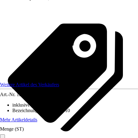
Weitere Artikel des Verkäufers
Art.-Nr.
12174928
inklusive Leuchtmittel
:
Nein
Bezeichnung Fassung
:
GU10
Mehr Artikeldetails
Menge (ST)