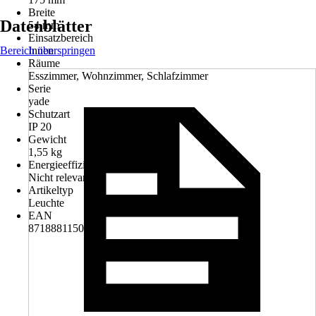
Breite
Datenblätter
54 mm
Einsatzbereich
Bereich überspringen
Innen
Räume
Esszimmer, Wohnzimmer, Schlafzimmer
Serie
yade
Schutzart
IP 20
Gewicht
1,55 kg
Energieeffizienzklasse
Nicht relevant
Artikeltyp
Leuchte
EAN
8718881150616