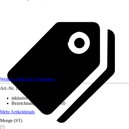
Weitere Artikel des Verkäufers
Art.-Nr.
12172123
inklusive Leuchtmittel
:
Nein
Bezeichnung Fassung
:
GU10
Mehr Artikeldetails
Menge (ST)