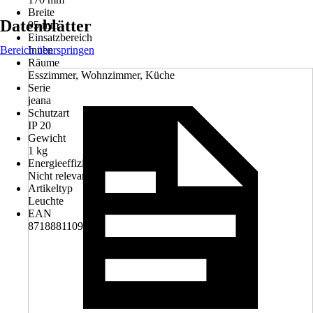
Breite
Datenblätter
95 mm
Einsatzbereich
Bereich überspringen
Innen
Räume
Esszimmer, Wohnzimmer, Küche
Serie
jeana
Schutzart
IP 20
Gewicht
1 kg
Energieeffizienzklasse
Nicht relevant
Artikeltyp
Leuchte
EAN
8718881109546