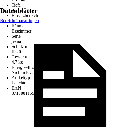
Tiefe
Datenblätter
95 mm
Einsatzbereich
Bereich überspringen
Innen
Räume
Esszimmer
Serie
jeana
Schutzart
IP 20
Gewicht
4,7 kg
Energieeffizienzklasse
Nicht relevant
Artikeltyp
Leuchte
EAN
8718881155437