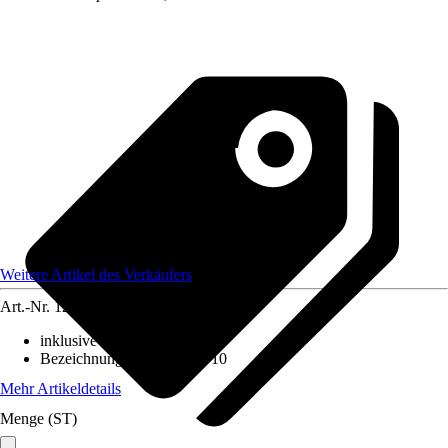
Weitere Artikel des Verkäufers
Art.-Nr.
12174425
inklusive Leuchtmittel
:
Nein
Bezeichnung Fassung
:
GU10
Mehr Artikeldetails
Menge (ST)